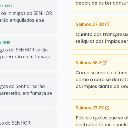
depois de os ter consu
ada 1987
 e os inimigos do SENHOR
erão aniquilados e se
Salmos 37:38
Quanto aos transgresso
relíquias dos ímpios se
da 1948
migos do SENHOR serão
aparecerão e em fumaça
Salmos 68:2
Como se impele a fumaç
como a cera se derret
os ímpios diante de De
igos do Senhor serão
parecerão, em fumaça se
Salmos 73:27
Pois eis que os que se 
gos do SENHOR:
destruído todos aqueles