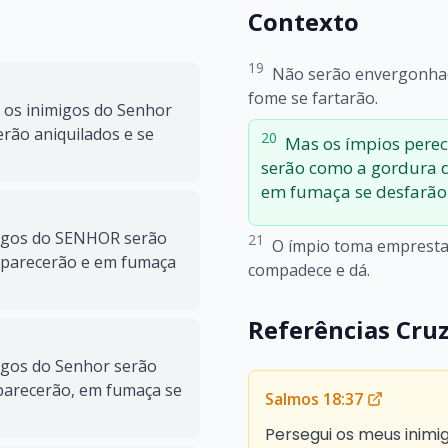
Contexto
19
Não serão envergonhad
fome se fartarão.
e os inimigos do Senhor
erão aniquilados e se
20
Mas os ímpios perec
serão como a gordura d
em fumaça se desfarão
migos do SENHOR serão
21
O ímpio toma emprestad
aparecerão e em fumaça
compadece e dá.
Referências Cru
igos do Senhor serão
parecerão, em fumaça se
Salmos 18:37
Persegui os meus inimig