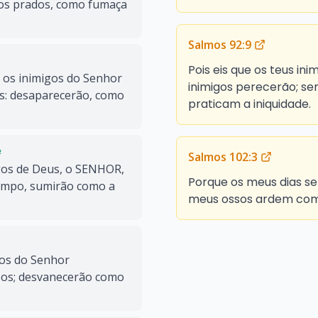
os prados, como fumaça
Salmos 92:9
Pois eis que os teus ini
e os inimigos do Senhor
inimigos perecerão; se
s: desaparecerão, como
praticam a iniquidade.
e
Salmos 102:3
gos de Deus, o SENHOR,
Porque os meus dias s
ampo, sumirão como a
meus ossos ardem com
gos do Senhor
os; desvanecerão como