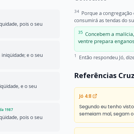
34
Porque a congregação do
consumirá as tendas do s
iquidade, pois o seu
35
Concebem a malícia, 
ventre prepara enganos
iniqüidade; e o seu
1
Então respondeu Jó, diz
Referências Cru
iqüidade, e o seu
Jó 4:8
Segundo eu tenho visto,
ada 1987
semeiam mal, segam 
iqüidade, pois o seu