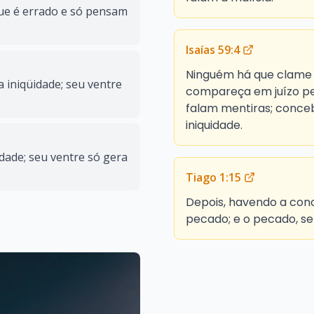
que é errado e só pensam
Isaías 59:4
Ninguém há que clame 
 iniqüidade; seu ventre
compareça em juízo pe
falam mentiras; conceb
iniquidade.
dade; seu ventre só gera
Tiago 1:15
Depois, havendo a conc
pecado; e o pecado, s