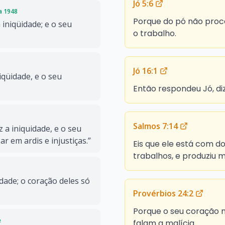
Jó 5:6
da 1948
Porque do pó não proce
iniqüidade; e o seu
o trabalho.
Jó 16:1
iqüidade, e o seu
Então respondeu Jó, di
Salmos 7:14
 a iniquidade, e o seu
r em ardis e injustiças.”
Eis que ele está com d
trabalhos, e produziu m
dade; o coração deles só
Provérbios 24:2
Porque o seu coração me
e
falam a malícia.