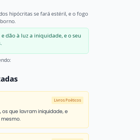
s hipócritas se fará estéril, e o fogo
uborno.
e dão à luz a iniquidade, e o seu
.
endo:
zadas
Livros Poéticos
 os que lavram iniquidade, e
o mesmo.