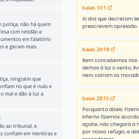
Isaías 10:1
Ai dos que decretam lei
 justiça, não há quem
prescrevem opressão.
fesa com retidão e
gumentos em falatório
es e geram mais
Isaías 26:18
Bem concebemos nós e
demos à luz o vento; l
nem caíram os morado
tiça, ninguém que
onfiam no que é nulo e
 mal e dão à luz a
Isaías 28:15
Porquanto dizeis: Fize
inferno fizemos acordo;
e
açoite, não chegará a 
o ao tribunal, e
por nosso refúgio, e de
os confiam em mentiras e