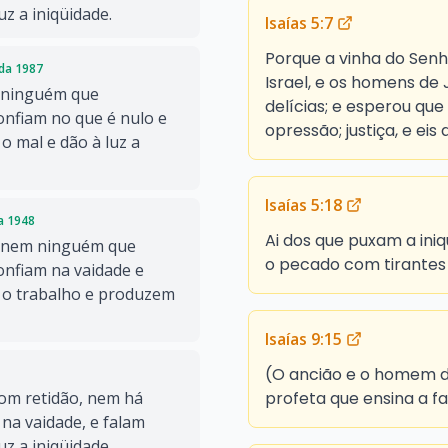
uz a iniqüidade.
Isaías 5:7
Porque a vinha do Senh
ada 1987
Israel, e os homens de 
, ninguém que
delícias; e esperou que 
onfiam no que é nulo e
opressão; justiça, e eis
 mal e dão à luz a
Isaías 5:18
da 1948
Ai dos que puxam a ini
, nem ninguém que
o pecado com tirantes
onfiam na vaidade e
 o trabalho e produzem
Isaías 9:15
(O ancião e o homem de
profeta que ensina a fa
com retidão, nem há
na vaidade, e falam
uz a iniqüidade.