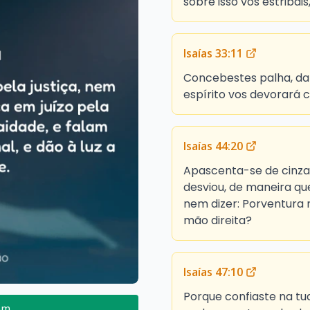
sobre isso vos estribais
Isaías 33:11
Concebestes palha, dare
espírito vos devorará 
Isaías 44:20
Apascenta-se de cinza
desviou, de maneira que
nem dizer: Porventura
mão direita?
Isaías 47:10
Porque confiaste na t
em