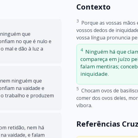
Contexto
3
Porque as vossas mãos 
vossos dedos de iniquidade
, ninguém que
vossa língua pronuncia pe
onfiam no que é nulo e
 mal e dão à luz a
4
Ninguém há que clam
compareça em juízo pel
falam mentiras; conceb
iniquidade.
, nem ninguém que
onfiam na vaidade e
5
Chocam ovos de basilisco
 o trabalho e produzem
comer dos ovos deles, mor
víbora.
Referências Cru
com retidão, nem há
na vaidade, e falam