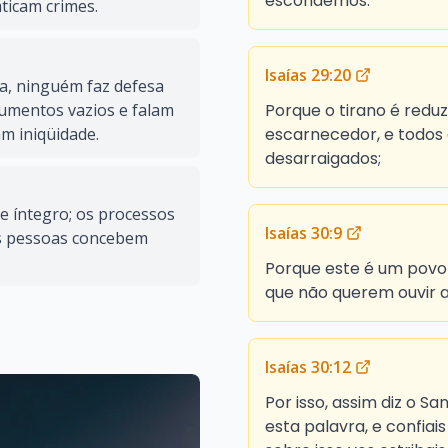
escondemos.
ticam crimes.
Isaías 29:20
a, ninguém faz defesa
Porque o tirano é redu
umentos vazios e falam
escarnecedor, e todos 
m iniqüidade.
desarraigados;
e íntegro; os processos
Isaías 30:9
As pessoas concebem
Porque este é um povo r
que não querem ouvir a 
Isaías 30:12
Por isso, assim diz o Sa
esta palavra, e confiai