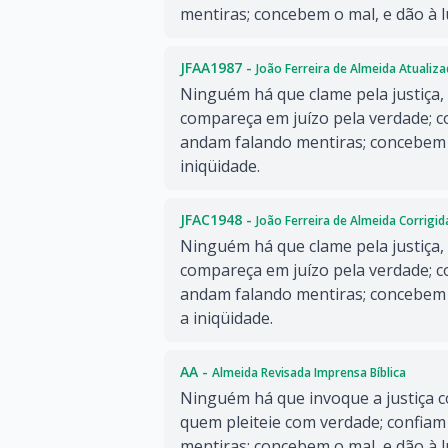
mentiras; concebem o mal, e dão à l
JFAA1987 -
João Ferreira de Almeida Atualiz
Ninguém há que clame pela justiça
compareça em juízo pela verdade; c
andam falando mentiras; concebem o
iniqüidade.
JFAC1948 -
João Ferreira de Almeida Corrigi
Ninguém há que clame pela justiça
compareça em juízo pela verdade; c
andam falando mentiras; concebem
a iniqüidade.
AA -
Almeida Revisada Imprensa Bíblica
Ninguém há que invoque a justiça 
quem pleiteie com verdade; confiam 
mentiras; concebem o mal, e dão à l