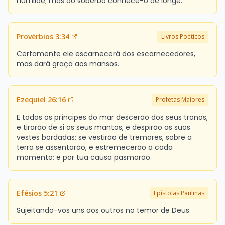
humilde; mas ao soberbo conhece-o de longe.
Provérbios 3:34
Livros Poéticos
Certamente ele escarnecerá dos escarnecedores,
mas dará graça aos mansos.
Ezequiel 26:16
Profetas Maiores
E todos os príncipes do mar descerão dos seus tronos,
e tirarão de si os seus mantos, e despirão as suas
vestes bordadas; se vestirão de tremores, sobre a
terra se assentarão, e estremecerão a cada
momento; e por tua causa pasmarão.
Efésios 5:21
Epístolas Paulinas
Sujeitando-vos uns aos outros no temor de Deus.