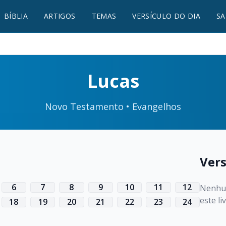
BÍBLIA
ARTIGOS
TEMAS
VERSÍCULO DO DIA
SA
Lucas
Novo Testamento • Evangelhos
Vers
6
7
8
9
10
11
12
Nenhum
este li
18
19
20
21
22
23
24