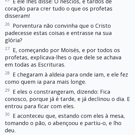
E ele lhes disse: Ó néscios, e tardos de
coração para crer tudo o que os profetas
disseram!
26
Porventura não convinha que o Cristo
padecesse estas coisas e entrasse na sua
glória?
27
E, começando por Moisés, e por todos os
profetas, explicava-lhes o que dele se achava
em todas as Escrituras.
28
E chegaram à aldeia para onde iam, e ele fez
como quem ia para mais longe.
29
E eles o constrangeram, dizendo: Fica
conosco, porque já é tarde, e já declinou o dia. E
entrou para ficar com eles.
30
E aconteceu que, estando com eles à mesa,
tomando o pão, o abençoou e partiu-o, e lho
deu.