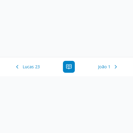
Lucas 23
João 1
Estude a Palavra de Deus online com todos os livros e
ferramentoas que auxiliarão no seu estudo da Palavra de
Deus.