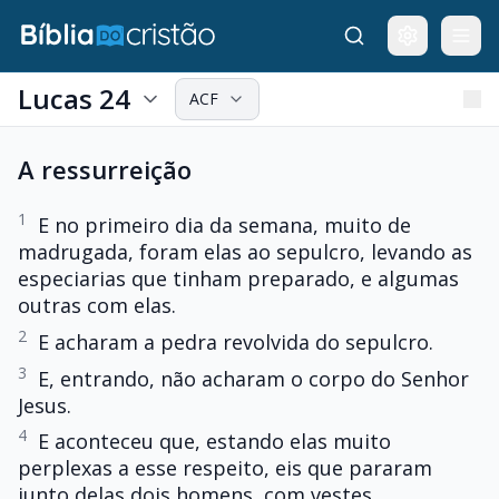
Lucas 24
ACF
A ressurreição
1
E no primeiro dia da semana, muito de
madrugada, foram elas ao sepulcro, levando as
especiarias que tinham preparado, e algumas
outras com elas.
2
E acharam a pedra revolvida do sepulcro.
3
E, entrando, não acharam o corpo do Senhor
Jesus.
4
E aconteceu que, estando elas muito
perplexas a esse respeito, eis que pararam
junto delas dois homens, com vestes