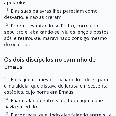
apóstolos.
11
E as suas palavras lhes pareciam como
desvario, e não as creram.
12
Porém, levantando-se Pedro, correu ao
sepulcro e, abaixando-se, viu os lençóis postos
sós; e retirou-se, maravilhado consigo mesmo
do ocorrido.
Os dois discípulos no caminho de
Emaús
13
E eis que no mesmo dia iam dois deles para
uma aldeia, que distava de Jerusalém sessenta
estádios, cujo nome era Emaús.
14
E iam falando entre si de tudo aquilo que
havia sucedido.
15
E aconteceu que, indo eles falando entre si, e