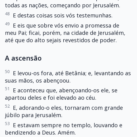
todas as nações, começando por Jerusalém.
48
E destas coisas sois vós testemunhas.
49
E eis que sobre vós envio a promessa de
meu Pai; ficai, porém, na cidade de Jerusalém,
até que do alto sejais revestidos de poder.
A ascensão
50
E levou-os fora, até Betânia; e, levantando as
suas mãos, os abençoou.
51
E aconteceu que, abençoando-os ele, se
apartou deles e foi elevado ao céu.
52
E, adorando-o eles, tornaram com grande
júbilo para Jerusalém.
53
E estavam sempre no templo, louvando e
bendizendo a Deus. Amém.