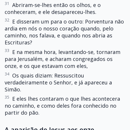
31
Abriram-se-lhes então os olhos, e o
conheceram, e ele desapareceu-lhes.
32
E disseram um para o outro: Porventura não
ardia em nós o nosso coração quando, pelo
caminho, nos falava, e quando nos abria as
Escrituras?
33
E na mesma hora, levantando-se, tornaram
para Jerusalém, e acharam congregados os
onze, e os que estavam com eles,
34
Os quais diziam: Ressuscitou
verdadeiramente o Senhor, e já apareceu a
Simão.
35
E eles lhes contaram o que lhes acontecera
no caminho, e como deles fora conhecido no
partir do pão.
A aparição de Jesus aos onze