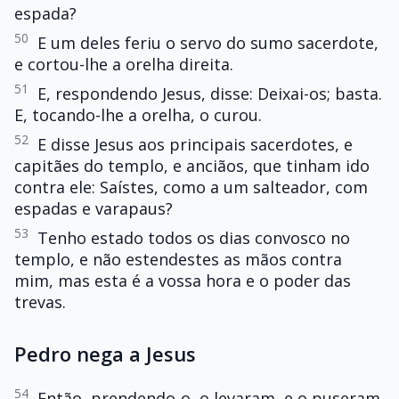
espada?
50
E um deles feriu o servo do sumo sacerdote,
e cortou-lhe a orelha direita.
51
E, respondendo Jesus, disse: Deixai-os; basta.
E, tocando-lhe a orelha, o curou.
52
E disse Jesus aos principais sacerdotes, e
capitães do templo, e anciãos, que tinham ido
contra ele: Saístes, como a um salteador, com
espadas e varapaus?
53
Tenho estado todos os dias convosco no
templo, e não estendestes as mãos contra
mim, mas esta é a vossa hora e o poder das
trevas.
Pedro nega a Jesus
54
Então, prendendo-o, o levaram, e o puseram