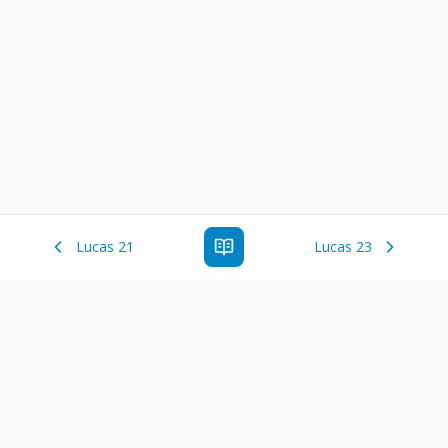
Lucas 21
Lucas 23
Estude a Palavra de Deus online com todos os livros e
ferramentoas que auxiliarão no seu estudo da Palavra de