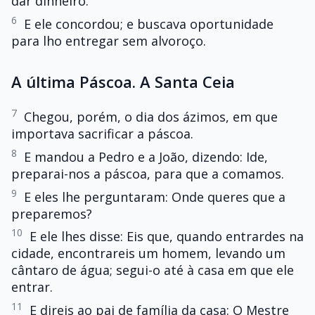
dar dinheiro.
6
E ele concordou; e buscava oportunidade
para lho entregar sem alvoroço.
A última Páscoa. A Santa Ceia
7
Chegou, porém, o dia dos ázimos, em que
importava sacrificar a páscoa.
8
E mandou a Pedro e a João, dizendo: Ide,
preparai-nos a páscoa, para que a comamos.
9
E eles lhe perguntaram: Onde queres que a
preparemos?
10
E ele lhes disse: Eis que, quando entrardes na
cidade, encontrareis um homem, levando um
cântaro de água; segui-o até à casa em que ele
entrar.
11
E direis ao pai de família da casa: O Mestre