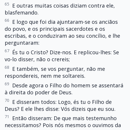
65
E outras muitas coisas diziam contra ele,
blasfemando.
66
E logo que foi dia ajuntaram-se os anciãos
do povo, e os principais sacerdotes e os
escribas, e o conduziram ao seu concílio, e lhe
perguntaram:
67
És tu o Cristo? Dize-nos. E replicou-lhes: Se
vo-lo disser, não o crereis;
68
E também, se vos perguntar, não me
respondereis, nem me soltareis.
69
Desde agora o Filho do homem se assentará
à direita do poder de Deus.
70
E disseram todos: Logo, és tu o Filho de
Deus? E ele lhes disse: Vós dizeis que eu sou.
71
Então disseram: De que mais testemunho
necessitamos? Pois nós mesmos o ouvimos da