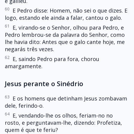
é galileu.
60
E Pedro disse: Homem, não sei o que dizes. E
logo, estando ele ainda a falar, cantou o galo.
61
E, virando-se o Senhor, olhou para Pedro, e
Pedro lembrou-se da palavra do Senhor, como
lhe havia dito: Antes que o galo cante hoje, me
negarás três vezes.
62
E, saindo Pedro para fora, chorou
amargamente.
Jesus perante o Sinédrio
63
E os homens que detinham Jesus zombavam
dele, ferindo-o.
64
E, vendando-lhe os olhos, feriam-no no
rosto, e perguntavam-lhe, dizendo: Profetiza,
quem é que te feriu?