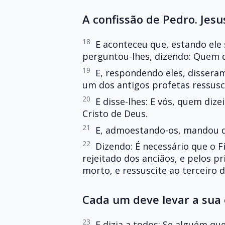
A confissão de Pedro. Jesu
18
E aconteceu que, estando ele 
perguntou-lhes, dizendo: Quem d
19
E, respondendo eles, disseram:
um dos antigos profetas ressusc
20
E disse-lhes: E vós, quem diz
Cristo de Deus.
21
E, admoestando-os, mandou q
22
Dizendo: É necessário que o 
rejeitado dos anciãos, e pelos pr
morto, e ressuscite ao terceiro d
Cada um deve levar a sua 
23
E dizia a todos: Se alguém qu