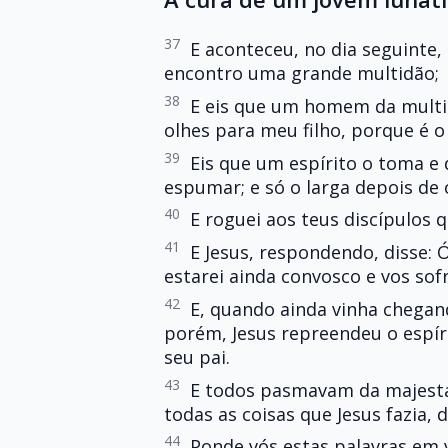
37
E aconteceu, no dia seguinte,
encontro uma grande multidão;
38
E eis que um homem da multi
olhes para meu filho, porque é o
39
Eis que um espírito o toma e
espumar; e só o larga depois de
40
E roguei aos teus discípulos
41
E Jesus, respondendo, disse: 
estarei ainda convosco e vos sofr
42
E, quando ainda vinha chegan
porém, Jesus repreendeu o espír
seu pai.
43
E todos pasmavam da majesta
todas as coisas que Jesus fazia, d
44
Ponde vós estas palavras em