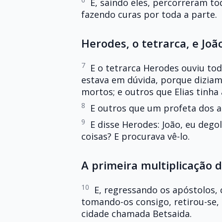
E, saindo eles, percorreram to
fazendo curas por toda a parte.
Herodes, o tetrarca, e Joã
7
E o tetrarca Herodes ouviu tod
estava em dúvida, porque diziam
mortos; e outros que Elias tinha
8
E outros que um profeta dos a
9
E disse Herodes: João, eu degol
coisas? E procurava vê-lo.
A primeira multiplicação 
10
E, regressando os apóstolos, 
tomando-os consigo, retirou-se,
cidade chamada Betsaida.