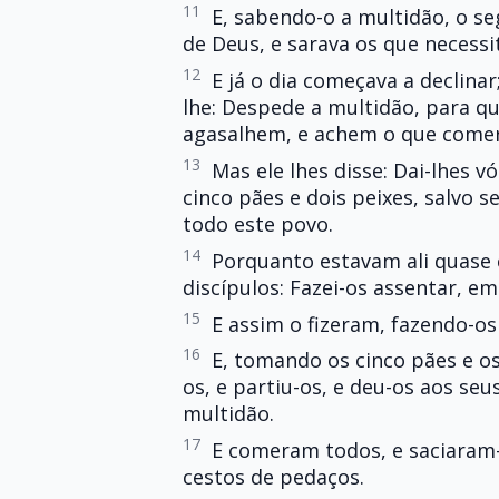
11
E, sabendo-o a multidão, o seg
de Deus, e sarava os que necessi
12
E já o dia começava a declinar
lhe: Despede a multidão, para qu
agasalhem, e achem o que comer
13
Mas ele lhes disse: Dai-lhes 
cinco pães e dois peixes, salvo
todo este povo.
14
Porquanto estavam ali quase 
discípulos: Fazei-os assentar, e
15
E assim o fizeram, fazendo-os
16
E, tomando os cinco pães e os
os, e partiu-os, e deu-os aos se
multidão.
17
E comeram todos, e saciaram-
cestos de pedaços.