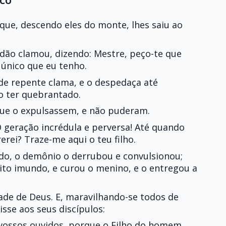
 que, descendo eles do monte, lhes saiu ao
dão clamou, dizendo: Mestre, peço-te que
 único que eu tenho.
 de repente clama, e o despedaça até
 o ter quebrantado.
 que o expulsassem, e não puderam.
Ó geração incrédula e perversa! Até quando
erei? Traze-me aqui o teu filho.
do, o demônio o derrubou e convulsionou;
ito imundo, e curou o menino, e o entregou a
de de Deus. E, maravilhando-se todos de
isse aos seus discípulos:
 vossos ouvidos, porque o Filho do homem