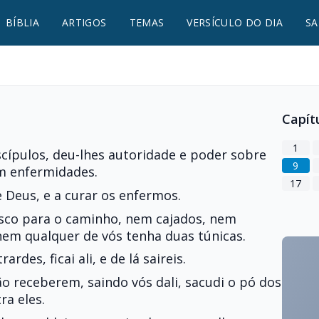
BÍBLIA
ARTIGOS
TEMAS
VERSÍCULO DO DIA
SA
Capít
1
scípulos, deu-lhes autoridade e poder sobre
9
m enfermidades.
17
e Deus, e a curar os enfermos.
vosco para o caminho, nem cajados, nem
nem qualquer de vós tenha duas túnicas.
des, ficai ali, e de lá saireis.
o receberem, saindo vós dali, sacudi o pó dos
a eles.