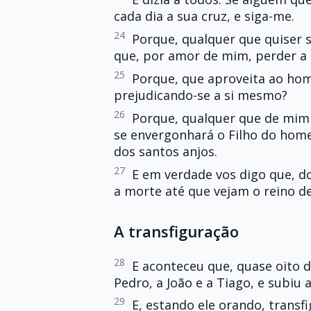
cada dia a sua cruz, e siga-me.
24
Porque, qualquer que quiser s
que, por amor de mim, perder a s
25
Porque, que aproveita ao ho
prejudicando-se a si mesmo?
26
Porque, qualquer que de mim 
se envergonhará o Filho do homem
dos santos anjos.
27
E em verdade vos digo que, d
a morte até que vejam o reino d
A transfiguração
28
E aconteceu que, quase oito d
Pedro, a João e a Tiago, e subiu 
29
E, estando ele orando, transf