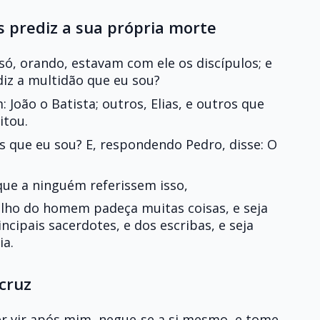
s prediz a sua própria morte
só, orando, estavam com ele os discípulos; e
iz a multidão que eu sou?
 João o Batista; outros, Elias, e outros que
itou.
eis que eu sou? E, respondendo Pedro, disse: O
ue a ninguém referissem isso,
Filho do homem padeça muitas coisas, e seja
incipais sacerdotes, e dos escribas, e seja
ia.
cruz
er vir após mim, negue-se a si mesmo, e tome