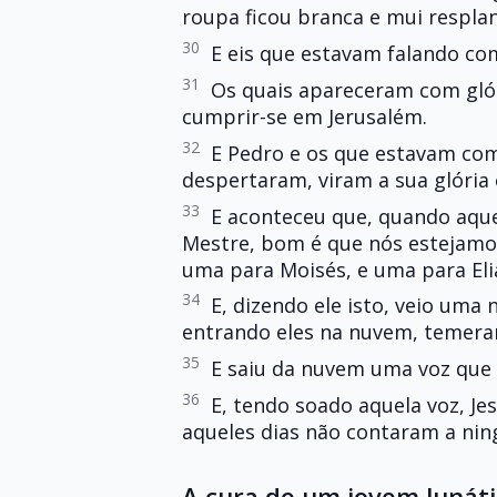
roupa ficou branca e mui respla
30
E eis que estavam falando co
31
Os quais apareceram com glóri
cumprir-se em Jerusalém.
32
E Pedro e os que estavam com
despertaram, viram a sua glória
33
E aconteceu que, quando aquel
Mestre, bom é que nós estejamos
uma para Moisés, e uma para Elia
34
E, dizendo ele isto, veio uma
entrando eles na nuvem, temera
35
E saiu da nuvem uma voz que d
36
E, tendo soado aquela voz, Jes
aqueles dias não contaram a nin
A cura de um jovem lunát