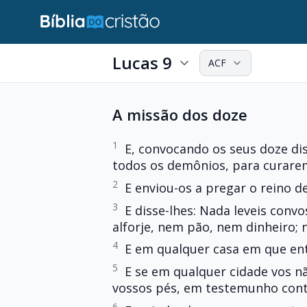
Lucas 9
ACF
A missão dos doze
1
E, convocando os seus doze di
todos os demônios, para curare
2
E enviou-os a pregar o reino d
3
E disse-lhes: Nada leveis con
alforje, nem pão, nem dinheiro; 
4
E em qualquer casa em que entrar
5
E se em qualquer cidade vos nã
vossos pés, em testemunho contr
6