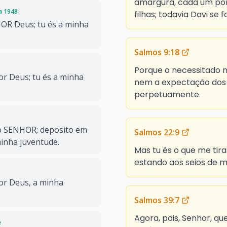
amargura, cada um por 
da 1948
filhas; todavia Davi se
HOR Deus; tu és a minha
Salmos 9:18
Porque o necessitado 
or Deus; tu és a minha
nem a expectação dos
perpetuamente.
o SENHOR; deposito em
Salmos 22:9
minha juventude.
Mas tu és o que me tira
estando aos seios de 
or Deus, a minha
Salmos 39:7
Agora, pois, Senhor, q
e