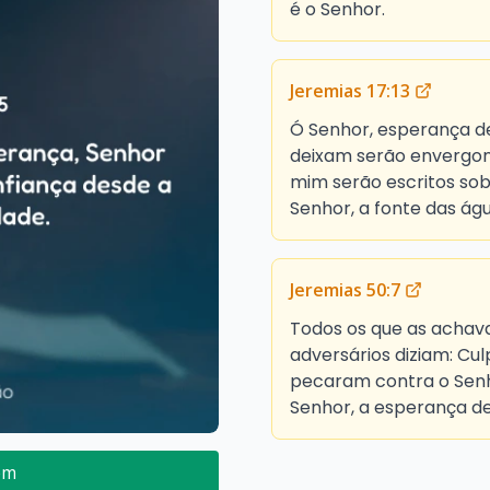
é o Senhor.
Jeremias 17:13
Ó Senhor, esperança de
deixam serão envergon
mim serão escritos so
Senhor, a fonte das águ
Jeremias 50:7
Todos os que as achav
adversários diziam: C
pecaram contra o Senho
Senhor, a esperança de
em