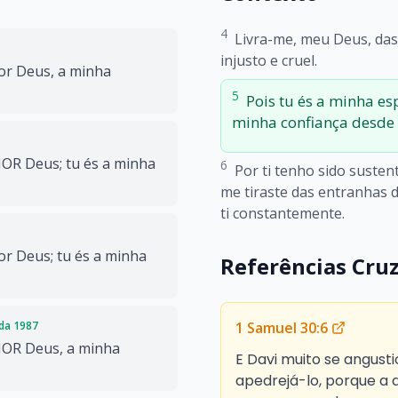
4
Livra-me, meu Deus, da
injusto e cruel.
or Deus, a minha
5
Pois tu és a minha es
minha confiança desde
HOR Deus; tu és a minha
6
Por ti tenho sido susten
me tiraste das entranhas 
ti constantemente.
or Deus; tu és a minha
Referências Cru
1 Samuel 30:6
ada 1987
HOR Deus, a minha
E Davi muito se angusti
apedrejá-lo, porque a