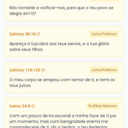
Não tornarás a vivificar-nos, para que o teu povo se
alegre em ti?
Salmos 90:16
Livros Poéticos
Apareça a tua obra aos teus servos, e a tua glória
sobre seus filhos.
Salmos 119:120
Livros Poéticos
O meu corpo se arrepiou com temor de ti, e temi os
teus juízos.
Isaías 54:8
Profetas Maiores
Com um pouco de ira escondi a minha face de ti por
um momento; mas com benignidade eterna me
compadecerei de ti, diz o Senhor, o teu Redentor.