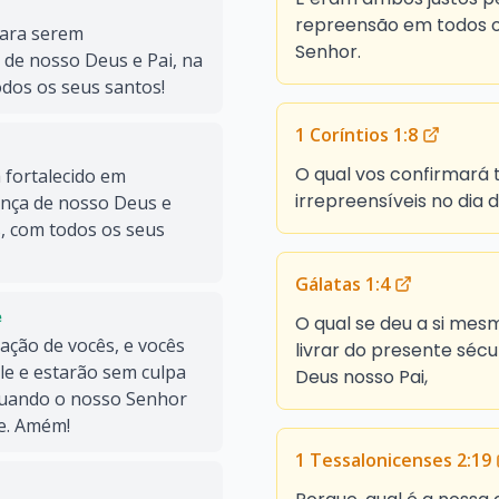
repreensão em todos 
para serem
Senhor.
 de nosso Deus e Pai, na
dos os seus santos!
1 Coríntios 1:8
O qual vos confirmará
a fortalecido em
irrepreensíveis no dia 
sença de nosso Deus e
s, com todos os seus
Gálatas 1:4
e
O qual se deu a si mes
ação de vocês, e vocês
livrar do presente séc
le e estarão sem culpa
Deus nosso Pai,
quando o nosso Senhor
le. Amém!
1 Tessalonicenses 2:19