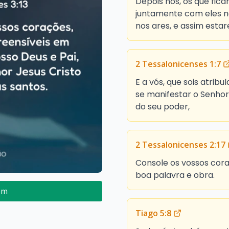
Depois nós, os que fic
juntamente com eles n
nos ares, e assim est
2 Tessalonicenses 1:7
E a vós, que sois atrib
se manifestar o Senhor
do seu poder,
2 Tessalonicenses 2:17
Console os vossos cora
boa palavra e obra.
em
Tiago 5:8