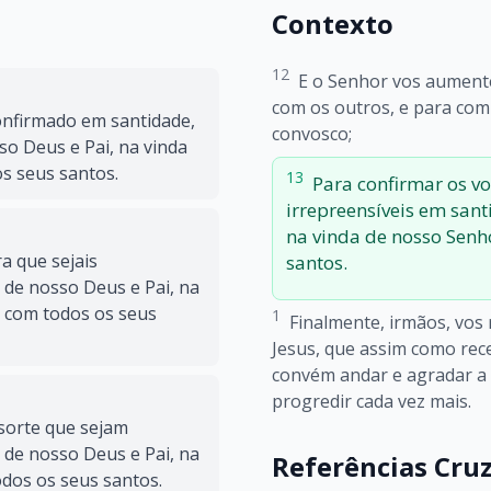
Contexto
12
E o Senhor vos aumente
com os outros, e para co
confirmado em santidade,
convosco;
so Deus e Pai, na vinda
s seus santos.
13
Para confirmar os vo
irrepreensíveis em sant
na vinda de nosso Senho
a que sejais
santos.
 de nosso Deus e Pai, na
, com todos os seus
1
Finalmente, irmãos, vo
Jesus, que assim como rec
convém andar e agradar a 
progredir cada vez mais.
 sorte que sejam
 de nosso Deus e Pai, na
Referências Cru
dos os seus santos.