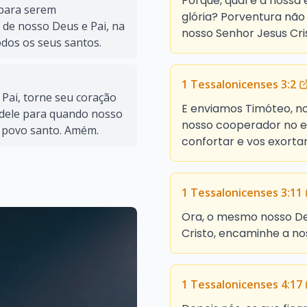
Porque, qual é a nossa
 para serem
glória? Porventura não
 de nosso Deus e Pai, na
nosso Senhor Jesus Cri
dos os seus santos.
1 Tessalonicenses 3:2
 Pai, torne seu coração
E enviamos Timóteo, no
e dele para quando nosso
nosso cooperador no ev
u povo santo. Amém.
confortar e vos exortar
1 Tessalonicenses 3:11
Ora, o mesmo nosso Deu
Cristo, encaminhe a no
1 Tessalonicenses 4:17