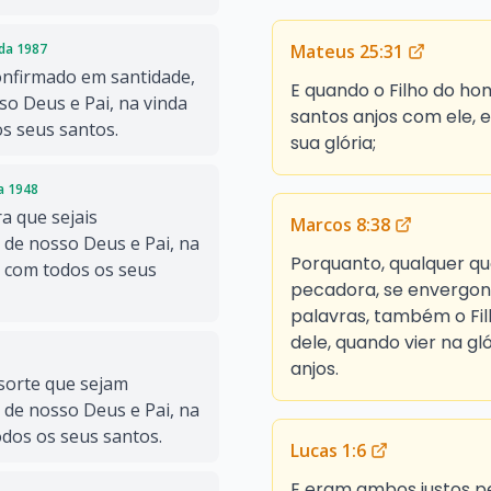
Mateus 25:31
ada 1987
confirmado em santidade,
E quando o Filho do ho
so Deus e Pai, na vinda
santos anjos com ele, 
s seus santos.
sua glória;
da 1948
a que sejais
Marcos 8:38
 de nosso Deus e Pai, na
Porquanto, qualquer qu
, com todos os seus
pecadora, se envergon
palavras, também o F
dele, quando vier na gl
anjos.
 sorte que sejam
 de nosso Deus e Pai, na
dos os seus santos.
Lucas 1:6
E eram ambos justos p