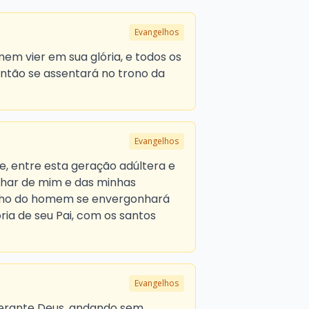
Evangelhos
mem vier em sua glória, e todos os
então se assentará no trono da
Evangelhos
e, entre esta geração adúltera e
har de mim e das minhas
ilho do homem se envergonhará
ória de seu Pai, com os santos
Evangelhos
erante Deus, andando sem