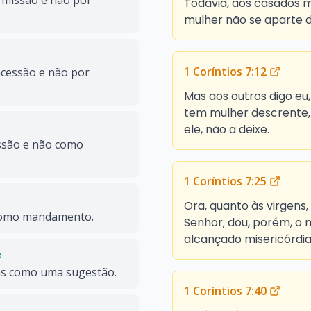
rmissão e não por
Todavia, aos casados m
mulher não se aparte 
1 Coríntios 7:12
ncessão e não por
Mas aos outros digo eu
tem mulher descrente,
ele, não a deixe.
ssão e não como
1 Coríntios 7:25
Ora, quanto às virgen
 como mandamento.
Senhor; dou, porém, o
alcançado misericórdia 
e
as como uma sugestão.
1 Coríntios 7:40