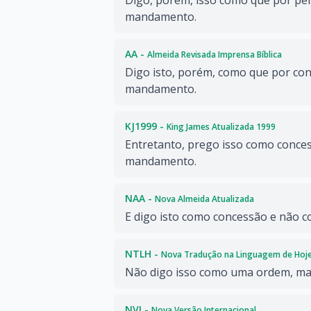
Digo, porém, isso como que por pe
mandamento.
AA -
Almeida Revisada Imprensa Bíblica
Digo isto, porém, como que por co
mandamento.
KJ1999 -
King James Atualizada 1999
Entretanto, prego isso como conce
mandamento.
NAA -
Nova Almeida Atualizada
E digo isto como concessão e não
NTLH -
Nova Tradução na Linguagem de Hoj
Não digo isso como uma ordem, m
NVI -
Nova Versão Internacional