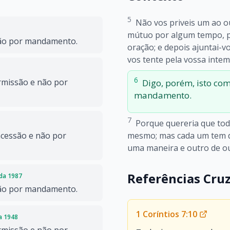
5
Não vos priveis um ao o
mútuo por algum tempo, pa
não por mandamento.
oração; e depois ajuntai-v
vos tente pela vossa inte
6
rmissão e não por
Digo, porém, isto co
mandamento.
7
Porque quereria que to
mesmo; mas cada um tem d
ncessão e não por
uma maneira e outro de ou
Referências Cru
ada 1987
não por mandamento.
1 Coríntios 7:10
da 1948