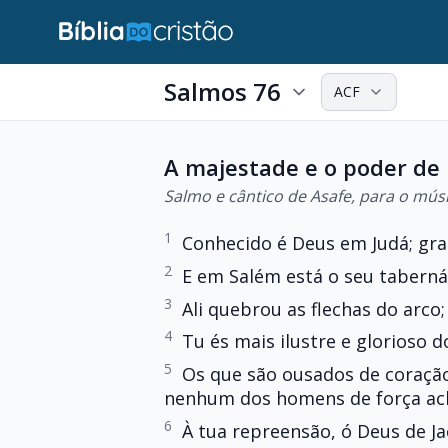
Salmos 76
ACF
A majestade e o poder de
Salmo e cântico de Asafe, para o mús
1
Conhecido é Deus em Judá; gra
2
E em Salém está o seu taberná
3
Ali quebrou as flechas do arco; 
4
Tu és mais ilustre e glorioso 
5
Os que são ousados de coração
nenhum dos homens de força ac
6
À tua repreensão, ó Deus de J