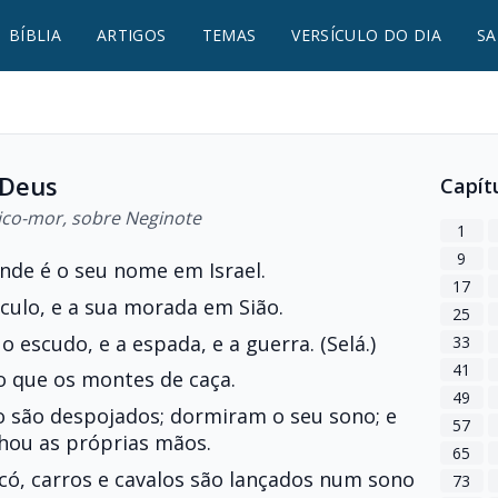
BÍBLIA
ARTIGOS
TEMAS
VERSÍCULO DO DIA
SA
 Deus
Capít
ico-mor, sobre Neginote
1
9
nde é o seu nome em Israel.
17
culo, e a sua morada em Sião.
25
o escudo, e a espada, e a guerra. (Selá.)
33
41
do que os montes de caça.
49
 são despojados; dormiram o seu sono; e
57
hou as próprias mãos.
65
acó, carros e cavalos são lançados num sono
73