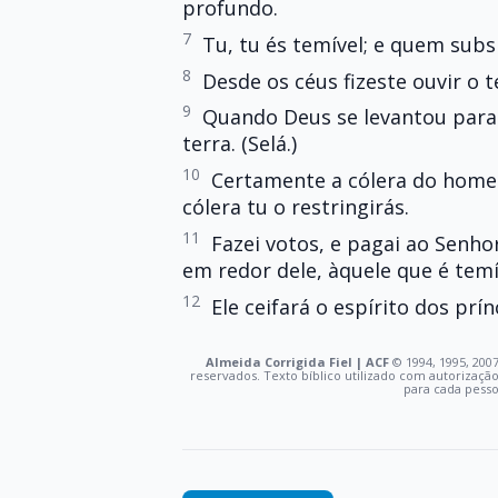
profundo.
7
Tu, tu és temível; e quem subsi
8
Desde os céus fizeste ouvir o t
9
Quando Deus se levantou para f
terra. (Selá.)
10
Certamente a cólera do home
cólera tu o restringirás.
11
Fazei votos, e pagai ao Senho
em redor dele, àquele que é temí
12
Ele ceifará o espírito dos prí
Almeida Corrigida Fiel | ACF
©️ 1994, 1995, 2007
reservados. Texto bíblico utilizado com autorizaçã
para cada pess