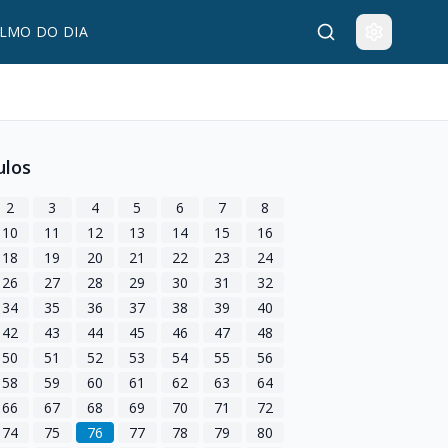
LMO DO DIA
ulos
2
3
4
5
6
7
8
10
11
12
13
14
15
16
18
19
20
21
22
23
24
26
27
28
29
30
31
32
34
35
36
37
38
39
40
42
43
44
45
46
47
48
50
51
52
53
54
55
56
58
59
60
61
62
63
64
66
67
68
69
70
71
72
74
75
76
77
78
79
80