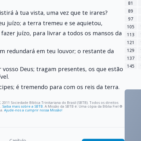
81
89
stirá à tua vista, uma vez que te irares?
97
eu juízo; a terra tremeu e se aquietou,
105
azer juízo, para livrar a todos os mansos da
113
121
129
m redundará em teu louvor; o restante da
137
145
r vosso Deus; tragam presentes, os que estão
vel.
ncipes; é tremendo para com os reis da terra.
, 2011 Sociedade Bíblica Trinitariana do Brasil (SBTB). Todos os direitos
o.
Saiba mais sobre a SBTB
. A Missão da SBTB é: Uma cópia da Bíblia Fiel ®️
oa.
Ajude-nos a cumprir nossa Missão!
Capítulo