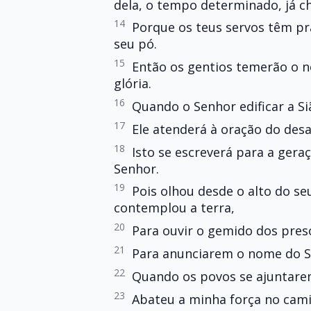
dela, o tempo determinado, já c
14
Porque os teus servos têm p
seu pó.
15
Então os gentios temerão o no
glória.
16
Quando o Senhor edificar a Si
17
Ele atenderá à oração do des
18
Isto se escreverá para a geraç
Senhor.
19
Pois olhou desde o alto do se
contemplou a terra,
20
Para ouvir o gemido dos preso
21
Para anunciarem o nome do Se
22
Quando os povos se ajuntarem
23
Abateu a minha força no cami