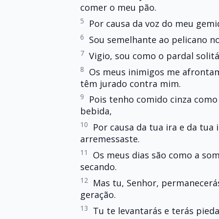
comer o meu pão.
5
Por causa da voz do meu gemi
6
Sou semelhante ao pelicano n
7
Vigio, sou como o pardal solitá
8
Os meus inimigos me afrontam
têm jurado contra mim.
9
Pois tenho comido cinza como
bebida,
10
Por causa da tua ira e da tua
arremessaste.
11
Os meus dias são como a som
secando.
12
Mas tu, Senhor, permanecerá
geração.
13
Tu te levantarás e terás pie