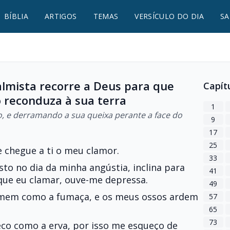
BÍBLIA
ARTIGOS
TEMAS
VERSÍCULO DO DIA
SA
salmista recorre a Deus para que
Capít
o reconduza à sua terra
1
do, e derramando a sua queixa perante a face do
9
17
25
e chegue a ti o meu clamor.
33
to no dia da minha angústia, inclina para
41
que eu clamar, ouve-me depressa.
49
omem como a fumaça, e os meus ossos ardem
57
65
73
eco como a erva, por isso me esqueço de