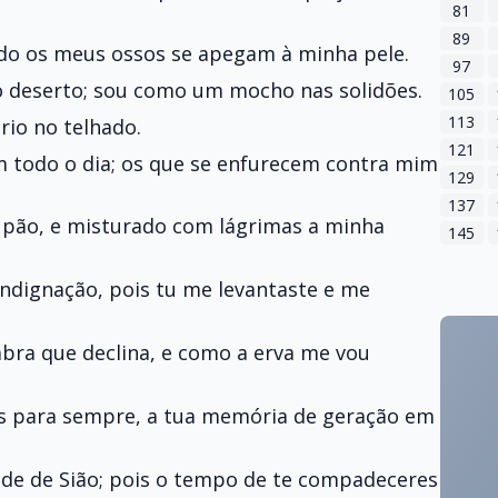
81
89
do os meus ossos se apegam à minha pele.
97
o deserto; sou como um mocho nas solidões.
105
113
rio no telhado.
121
 todo o dia; os que se enfurecem contra mim
129
137
 pão, e misturado com lágrimas a minha
145
 indignação, pois tu me levantaste e me
bra que declina, e como a erva me vou
s para sempre, a tua memória de geração em
dade de Sião; pois o tempo de te compadeceres