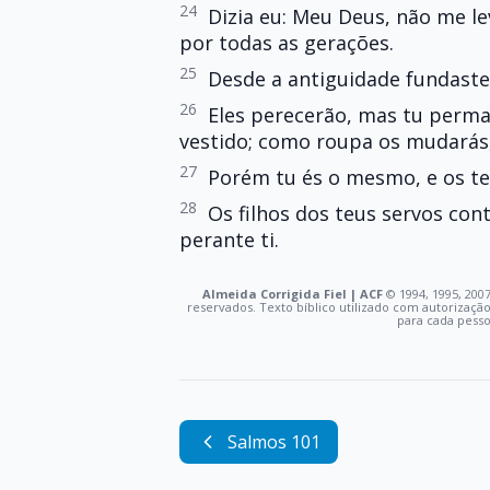
24
Dizia eu: Meu Deus, não me l
por todas as gerações.
25
Desde a antiguidade fundaste 
26
Eles perecerão, mas tu perma
vestido; como roupa os mudarás,
27
Porém tu és o mesmo, e os te
28
Os filhos dos teus servos con
perante ti.
Almeida Corrigida Fiel | ACF
©️ 1994, 1995, 2007
reservados. Texto bíblico utilizado com autorizaçã
para cada pess
Salmos 101