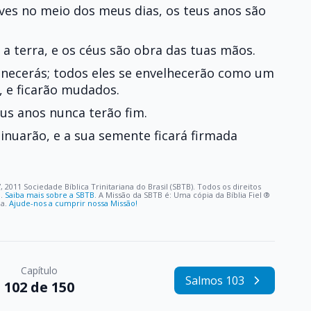
eves no meio dos meus dias, os teus anos são
a terra, e os céus são obra das tuas mãos.
necerás; todos eles se envelhecerão como um
 e ficarão mudados.
us anos nunca terão fim.
tinuarão, e a sua semente ficará firmada
, 2011 Sociedade Bíblica Trinitariana do Brasil (SBTB). Todos os direitos
o.
Saiba mais sobre a SBTB
. A Missão da SBTB é: Uma cópia da Bíblia Fiel ®️
oa.
Ajude-nos a cumprir nossa Missão!
Capítulo
Salmos 103
102 de 150