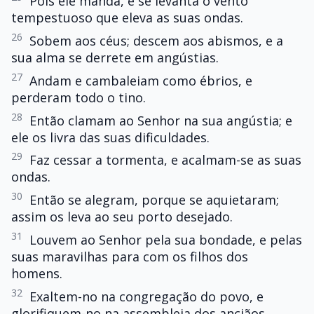
Pois ele manda, e se levanta o vento
tempestuoso que eleva as suas ondas.
26
Sobem aos céus; descem aos abismos, e a
sua alma se derrete em angústias.
27
Andam e cambaleiam como ébrios, e
perderam todo o tino.
28
Então clamam ao Senhor na sua angústia; e
ele os livra das suas dificuldades.
29
Faz cessar a tormenta, e acalmam-se as suas
ondas.
30
Então se alegram, porque se aquietaram;
assim os leva ao seu porto desejado.
31
Louvem ao Senhor pela sua bondade, e pelas
suas maravilhas para com os filhos dos
homens.
32
Exaltem-no na congregação do povo, e
glorifiquem-no na assembleia dos anciãos.