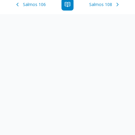
Salmos 106
Salmos 108
Estude a Palavra de Deus online com todos os livros e
ferramentoas que auxiliarão no seu estudo da Palavra de
Deus.
Links Rápidos
Antigo Testamento
Novo Testamento
Versículo do Dia
Salmo do Dia
Recursos