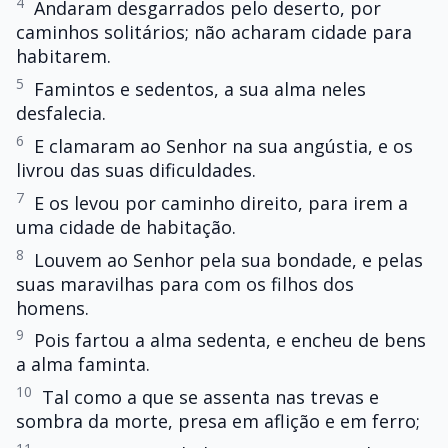
4
Andaram desgarrados pelo deserto, por
caminhos solitários; não acharam cidade para
habitarem.
5
Famintos e sedentos, a sua alma neles
desfalecia.
6
E clamaram ao Senhor na sua angústia, e os
livrou das suas dificuldades.
7
E os levou por caminho direito, para irem a
uma cidade de habitação.
8
Louvem ao Senhor pela sua bondade, e pelas
suas maravilhas para com os filhos dos
homens.
9
Pois fartou a alma sedenta, e encheu de bens
a alma faminta.
10
Tal como a que se assenta nas trevas e
sombra da morte, presa em aflição e em ferro;