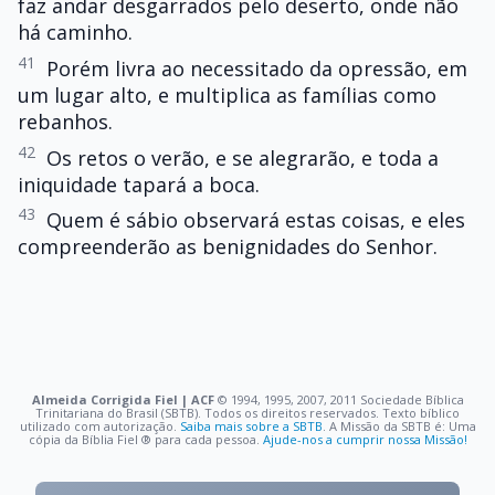
faz andar desgarrados pelo deserto, onde não
há caminho.
41
Porém livra ao necessitado da opressão, em
um lugar alto, e multiplica as famílias como
rebanhos.
42
Os retos o verão, e se alegrarão, e toda a
iniquidade tapará a boca.
43
Quem é sábio observará estas coisas, e eles
compreenderão as benignidades do Senhor.
Almeida Corrigida Fiel | ACF
©️ 1994, 1995, 2007, 2011 Sociedade Bíblica
Trinitariana do Brasil (SBTB). Todos os direitos reservados. Texto bíblico
utilizado com autorização.
Saiba mais sobre a SBTB
. A Missão da SBTB é: Uma
cópia da Bíblia Fiel ®️ para cada pessoa.
Ajude-nos a cumprir nossa Missão!