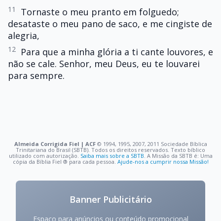
11
Tornaste o meu pranto em folguedo;
desataste o meu pano de saco, e me cingiste de
alegria,
12
Para que a minha glória a ti cante louvores, e
não se cale. Senhor, meu Deus, eu te louvarei
para sempre.
Almeida Corrigida Fiel | ACF
©️ 1994, 1995, 2007, 2011 Sociedade Bíblica
Trinitariana do Brasil (SBTB). Todos os direitos reservados. Texto bíblico
utilizado com autorização.
Saiba mais sobre a SBTB
. A Missão da SBTB é: Uma
cópia da Bíblia Fiel ®️ para cada pessoa.
Ajude-nos a cumprir nossa Missão!
Banner Publicitário
Espaço para anúncios ou conteúdo promocional