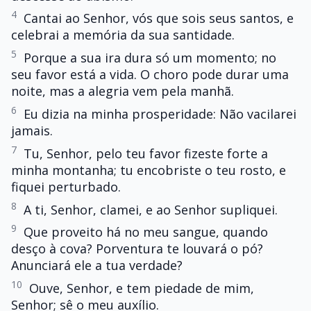
4
Cantai ao Senhor, vós que sois seus santos, e
celebrai a memória da sua santidade.
5
Porque a sua ira dura só um momento; no
seu favor está a vida. O choro pode durar uma
noite, mas a alegria vem pela manhã.
6
Eu dizia na minha prosperidade: Não vacilarei
jamais.
7
Tu, Senhor, pelo teu favor fizeste forte a
minha montanha; tu encobriste o teu rosto, e
fiquei perturbado.
8
A ti, Senhor, clamei, e ao Senhor supliquei.
9
Que proveito há no meu sangue, quando
desço à cova? Porventura te louvará o pó?
Anunciará ele a tua verdade?
10
Ouve, Senhor, e tem piedade de mim,
Senhor; sê o meu auxílio.