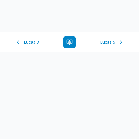
Lucas 3
Lucas 5
Estude a Palavra de Deus online com todos os livros e
ferramentoas que auxiliarão no seu estudo da Palavra de
Deus.
Links Rápidos
Antigo Testamento