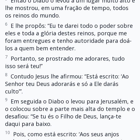
Então o Diabo o levou a um lugar muito alto e
lhe mostrou, em uma fração de tempo, todos
os reinos do mundo.
6
E lhe propôs: “Eu te darei todo o poder sobre
eles e toda a glória destes reinos, porque me
foram entregues e tenho autoridade para doá-
los a quem bem entender.
7
Portanto, se prostrado me adorares, tudo
isso será teu!”
8
Contudo Jesus lhe afirmou: “Está escrito: ‘Ao
Senhor teu Deus adorarás e só a Ele darás
culto’”.
9
Em seguida o Diabo o levou para Jerusalém, e
o colocou sobre a parte mais alta do templo e o
desafiou: “Se tu és o Filho de Deus, lança-te
daqui para baixo.
10
Pois, como está escrito: ‘Aos seus anjos