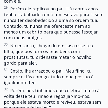
com ele.
29
Porém ele replicou ao pai: ‘Há tantos anos
tenho trabalhado como um escravo para ti sem
nunca ter desobedecido a uma só ordem tua.
Contudo, tu nunca me ofereceste nem ao
menos um cabrito para que pudesse festejar
com meus amigos.
30
No entanto, chegando em casa esse teu
filho, que pôs fora os teus bens com
prostitutas, tu ordenaste matar o novilho
gordo para ele!’.
31
Então, lhe arrazoou o pai: ‘Meu filho, tu
sempre estás comigo; tudo o que possuo é
igualmente teu.
32
Porém, nós tínhamos que celebrar muito à
volta deste teu irmão e regozijar-mo-nos,
porque ele estava morto e reviveu, estava sem
esperança e foi salvo!’”.