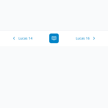
Lucas 14
Lucas 16
Estude a Palavra de Deus online com todos os livros e
ferramentoas que auxiliarão no seu estudo da Palavra de
Deus.
Links Rápidos