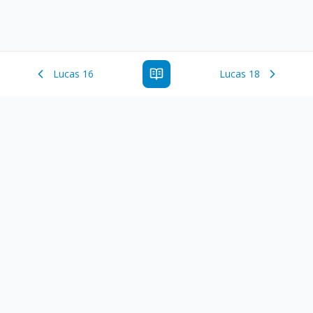
Lucas 16
Lucas 18
Estude a Palavra de Deus online com todos os livros e
ferramentoas que auxiliarão no seu estudo da Palavra de
Deus.
Links Rápidos
Antigo Testamento
Novo Testamento