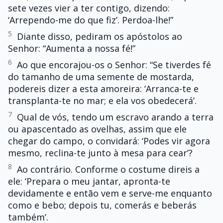
sete vezes vier a ter contigo, dizendo:
‘Arrependo-me do que fiz’. Perdoa-lhe!”
5
Diante disso, pediram os apóstolos ao
Senhor: “Aumenta a nossa fé!”
6
Ao que encorajou-os o Senhor: “Se tiverdes fé
do tamanho de uma semente de mostarda,
podereis dizer a esta amoreira: ‘Arranca-te e
transplanta-te no mar; e ela vos obedecerá’.
7
Qual de vós, tendo um escravo arando a terra
ou apascentado as ovelhas, assim que ele
chegar do campo, o convidará: ‘Podes vir agora
mesmo, reclina-te junto à mesa para cear’?
8
Ao contrário. Conforme o costume direis a
ele: ‘Prepara o meu jantar, apronta-te
devidamente e então vem e serve-me enquanto
como e bebo; depois tu, comerás e beberás
também’.