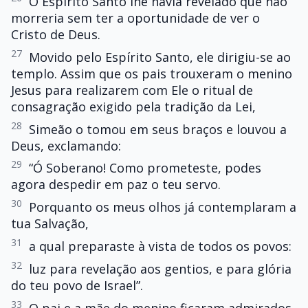
O Espírito Santo lhe havia revelado que não
morreria sem ter a oportunidade de ver o
Cristo de Deus.
27
Movido pelo Espírito Santo, ele dirigiu-se ao
templo. Assim que os pais trouxeram o menino
Jesus para realizarem com Ele o ritual de
consagração exigido pela tradição da Lei,
28
Simeão o tomou em seus braços e louvou a
Deus, exclamando:
29
“Ó Soberano! Como prometeste, podes
agora despedir em paz o teu servo.
30
Porquanto os meus olhos já contemplaram a
tua Salvação,
31
a qual preparaste à vista de todos os povos:
32
luz para revelação aos gentios, e para glória
do teu povo de Israel”.
33
O pai e a mãe do menino ficaram admirados