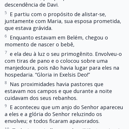
descendência de Davi.
5
E partiu com o propósito de alistar-se,
juntamente com Maria, sua esposa prometida,
que estava grávida.
6
Enquanto estavam em Belém, chegou o
momento de nascer o bebê,
7
e ela deu à luz o seu primogênito. Envolveu-o
com tiras de pano e o colocou sobre uma
manjedoura, pois não havia lugar para eles na
hospedaria. “Gloria in Exelsis Deo!”
8
Nas proximidades havia pastores que
estavam nos campos e que durante a noite
cuidavam dos seus rebanhos.
9
E aconteceu que um anjo do Senhor apareceu
a eles e a glória do Senhor reluzindo os
envolveu; e todos ficaram apavorados.
10