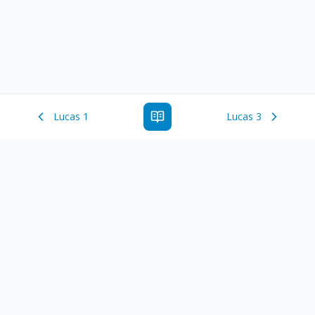
Lucas 1
Lucas 3
Estude a Palavra de Deus online com todos os livros e
ferramentoas que auxiliarão no seu estudo da Palavra de
Deus.
Links Rápidos