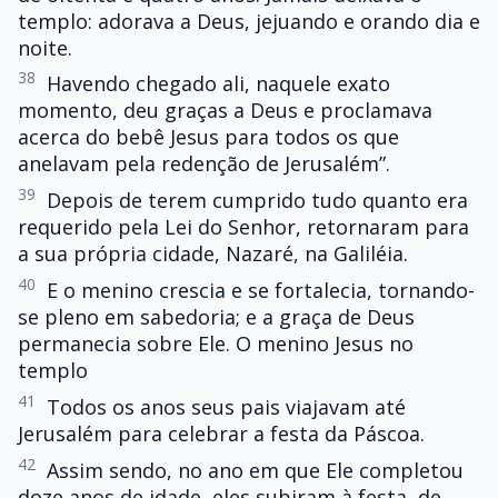
templo: adorava a Deus, jejuando e orando dia e
noite.
38
Havendo chegado ali, naquele exato
momento, deu graças a Deus e proclamava
acerca do bebê Jesus para todos os que
anelavam pela redenção de Jerusalém”.
39
Depois de terem cumprido tudo quanto era
requerido pela Lei do Senhor, retornaram para
a sua própria cidade, Nazaré, na Galiléia.
40
E o menino crescia e se fortalecia, tornando-
se pleno em sabedoria; e a graça de Deus
permanecia sobre Ele. O menino Jesus no
templo
41
Todos os anos seus pais viajavam até
Jerusalém para celebrar a festa da Páscoa.
42
Assim sendo, no ano em que Ele completou
doze anos de idade, eles subiram à festa, de