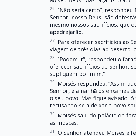
ao seu Deus. Mas façam-no aqui 
26
“Não seria certo”, respondeu 
Senhor, nosso Deus, são detestá
mesmo nossos sacrifícios, que os
apedrejarão.
27
Para oferecer sacrifícios ao 
viagem de três dias ao deserto, 
28
“Podem ir”, respondeu o faraó
oferecer sacrifícios ao Senhor, 
supliquem por mim.”
29
Moisés respondeu: “Assim que
Senhor, e amanhã os enxames de 
o seu povo. Mas fique avisado, 
recusando-se a deixar o povo sair
30
Moisés saiu do palácio do fa
as moscas.
31
O Senhor atendeu Moisés e fe