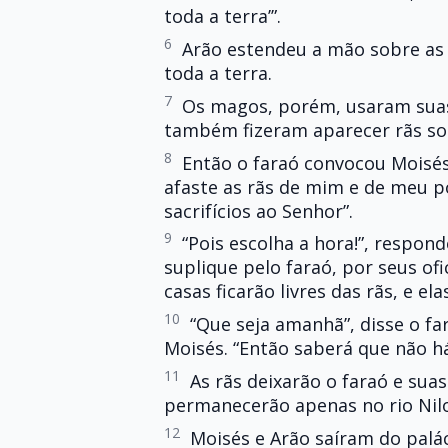
toda a terra’”.
6
Arão estendeu a mão sobre as 
toda a terra.
7
Os magos, porém, usaram suas
também fizeram aparecer rãs sob
8
Então o faraó convocou Moisés
afaste as rãs de mim e de meu po
sacrifícios ao Senhor”.
9
“Pois escolha a hora!”, respo
suplique pelo faraó, por seus ofi
casas ficarão livres das rãs, e e
10
“Que seja amanhã”, disse o fa
Moisés. “Então saberá que não 
11
As rãs deixarão o faraó e suas
permanecerão apenas no rio Nilo
12
Moisés e Arão saíram do palá