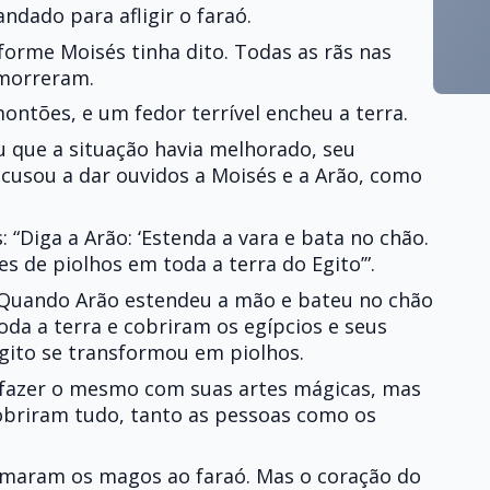
ndado para afligir o faraó.
orme Moisés tinha dito. Todas as rãs nas
 morreram.
ntões, e um fedor terrível encheu a terra.
 que a situação havia melhorado, seu
ecusou a dar ouvidos a Moisés e a Arão, como
 “Diga a Arão: ‘Estenda a vara e bata no chão.
 de piolhos em toda a terra do Egito’”.
 Quando Arão estendeu a mão e bateu no chão
oda a terra e cobriram os egípcios e seus
Egito se transformou em piolhos.
fazer o mesmo com suas artes mágicas, mas
obriram tudo, tanto as pessoas como os
clamaram os magos ao faraó. Mas o coração do