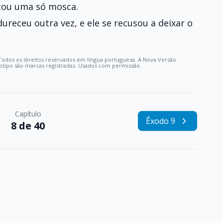
stou uma só mosca.
ureceu outra vez, e ele se recusou a deixar o
Todos os direitos reservados em língua portuguesa. A Nova Versão
otipo são marcas registradas. Usados com permissão.
Capítulo
Êxodo 9
8 de 40