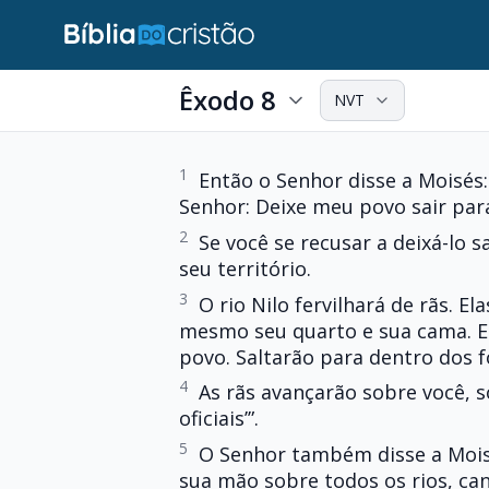
Êxodo 8
NVT
1
Então o Senhor disse a Moisés: 
Senhor: Deixe meu povo sair par
2
Se você se recusar a deixá-lo s
seu território.
3
O rio Nilo fervilhará de rãs. El
mesmo seu quarto e sua cama. Ent
povo. Saltarão para dentro dos f
4
As rãs avançarão sobre você, 
oficiais’”.
5
O Senhor também disse a Moisé
sua mão sobre todos os rios, can