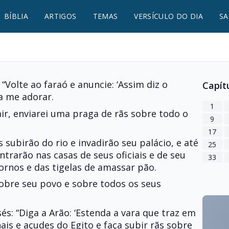
BÍBLIA
ARTIGOS
TEMAS
VERSÍCULO DO DIA
SA
“Volte ao faraó e anuncie: ‘Assim diz o
Capít
a me adorar.
1
air, enviarei uma praga de rãs sobre todo o
9
17
as subirão do rio e invadirão seu palácio, e até
25
rarão nas casas de seus oficiais e de seu
33
ornos e das tigelas de amassar pão.
sobre seu povo e sobre todos os seus
s: “Diga a Arão: ‘Estenda a vara que traz em
ais e açudes do Egito e faça subir rãs sobre