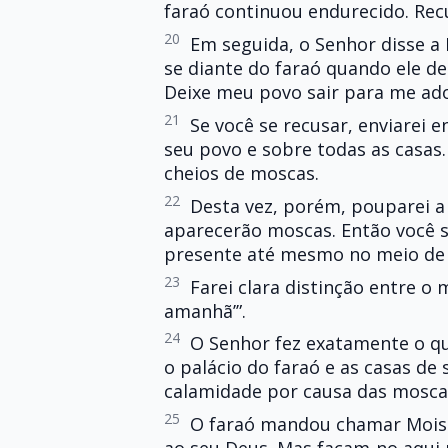
faraó continuou endurecido. Recu
20
Em seguida, o Senhor disse a
se diante do faraó quando ele des
Deixe meu povo sair para me ado
21
Se você se recusar, enviarei 
seu povo e sobre todas as casas.
cheios de moscas.
22
Desta vez, porém, pouparei a
aparecerão moscas. Então você s
presente até mesmo no meio de 
23
Farei clara distinção entre o 
amanhã’”.
24
O Senhor fez exatamente o q
o palácio do faraó e as casas de 
calamidade por causa das mosca
25
O faraó mandou chamar Moisés