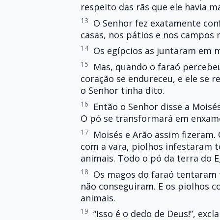
respeito das rãs que ele havia ma
13
O Senhor fez exatamente conf
casas, nos pátios e nos campos
14
Os egípcios as juntaram em mo
15
Mas, quando o faraó percebeu
coração se endureceu, e ele se r
o Senhor tinha dito.
16
Então o Senhor disse a Moisés:
O pó se transformará em enxames
17
Moisés e Arão assim fizeram.
com a vara, piolhos infestaram t
animais. Todo o pó da terra do 
18
Os magos do faraó tentaram 
não conseguiram. E os piolhos c
animais.
19
“Isso é o dedo de Deus!”, ex