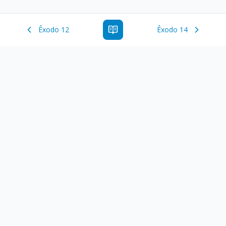
Êxodo 12
Êxodo 14
Estude a Palavra de Deus online com todos os livros e
ferramentoas que auxiliarão no seu estudo da Palavra de
Deus.
Links Rápidos
Antigo Testamento
Novo Testamento
Versículo do Dia
Salmo do Dia