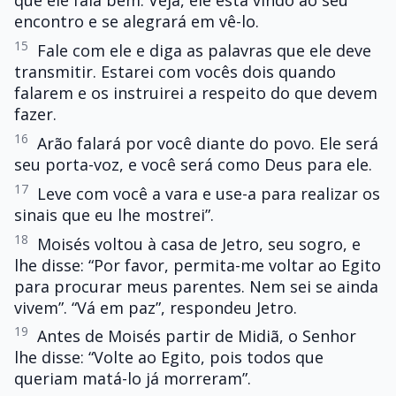
que ele fala bem. Veja, ele está vindo ao seu
encontro e se alegrará em vê-lo.
15
Fale com ele e diga as palavras que ele deve
transmitir. Estarei com vocês dois quando
falarem e os instruirei a respeito do que devem
fazer.
16
Arão falará por você diante do povo. Ele será
seu porta-voz, e você será como Deus para ele.
17
Leve com você a vara e use-a para realizar os
sinais que eu lhe mostrei”.
18
Moisés voltou à casa de Jetro, seu sogro, e
lhe disse: “Por favor, permita-me voltar ao Egito
para procurar meus parentes. Nem sei se ainda
vivem”. “Vá em paz”, respondeu Jetro.
19
Antes de Moisés partir de Midiã, o Senhor
lhe disse: “Volte ao Egito, pois todos que
queriam matá-lo já morreram”.