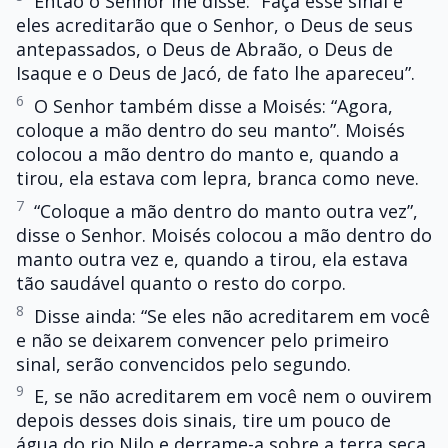
Então o Senhor lhe disse: “Faça esse sinal e
eles acreditarão que o Senhor, o Deus de seus
antepassados, o Deus de Abraão, o Deus de
Isaque e o Deus de Jacó, de fato lhe apareceu”.
6
O Senhor também disse a Moisés: “Agora,
coloque a mão dentro do seu manto”. Moisés
colocou a mão dentro do manto e, quando a
tirou, ela estava com lepra, branca como neve.
7
“Coloque a mão dentro do manto outra vez”,
disse o Senhor. Moisés colocou a mão dentro do
manto outra vez e, quando a tirou, ela estava
tão saudável quanto o resto do corpo.
8
Disse ainda: “Se eles não acreditarem em você
e não se deixarem convencer pelo primeiro
sinal, serão convencidos pelo segundo.
9
E, se não acreditarem em você nem o ouvirem
depois desses dois sinais, tire um pouco de
água do rio Nilo e derrame-a sobre a terra seca.