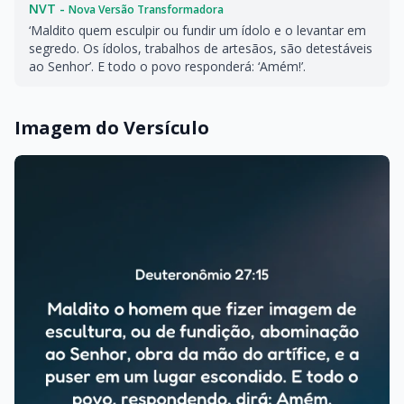
NVT -
Nova Versão Transformadora
‘Maldito quem esculpir ou fundir um ídolo e o levantar em
segredo. Os ídolos, trabalhos de artesãos, são detestáveis
ao Senhor’. E todo o povo responderá: ‘Amém!’.
Imagem do Versículo