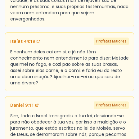
vaidade, e as suas coisas mais desejáveis são de
nenhum préstimo; e suas próprias testemunhas, nada
veem nem entendem para que sejam
envergonhados.
Isaías 44:19
Profetas Maiores
E nenhum deles cai em si, e já não têm
conhecimento nem entendimento para dizer: Metade
queimei no fogo, e cozi pão sobre as suas brasas,
assei sobre elas carne, e a comi; e faria eu do resto
uma abominação? Ajoelhar-me-ei ao que saiu de
uma árvore?
Daniel 9:11
Profetas Maiores
Sim, todo o Israel transgrediu a tua lei, desviando-se
para não obedecer à tua voz; por isso a maldição e o
juramento, que estão escritos na lei de Moisés, servo
de Deus, se derramaram sobre nós; porque pecamos