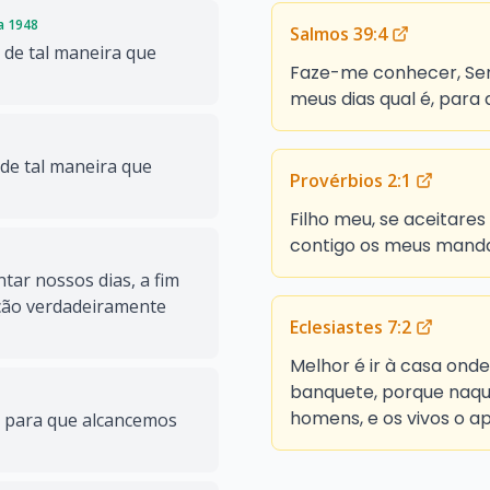
da 1948
Salmos 39:4
 de tal maneira que
Faze-me conhecer, Sen
meus dias qual é, para q
 de tal maneira que
Provérbios 2:1
Filho meu, se aceitare
contigo os meus mand
ntar nossos dias, a fim
ção verdadeiramente
Eclesiastes 7:2
Melhor é ir à casa onde
banquete, porque naque
homens, e os vivos o a
, para que alcancemos