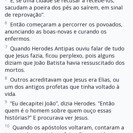
E, se uma cidade se recusar a recebê-los,
sacudam a poeira dos pés ao saírem, em sinal
de reprovação”.
6
Então começaram a percorrer os povoados,
anunciando as boas-novas e curando os
enfermos.
7
Quando Herodes Antipas ouviu falar de tudo
que Jesus fazia, ficou perplexo, pois alguns
diziam que João Batista havia ressuscitado dos
mortos.
8
Outros acreditavam que Jesus era Elias, ou
um dos antigos profetas que tinha voltado à
vida.
9
“Eu decapitei João”, dizia Herodes. “Então
quem é o homem sobre quem ouço essas
histórias?” E procurava ver Jesus.
10
Quando os apóstolos voltaram, contaram a