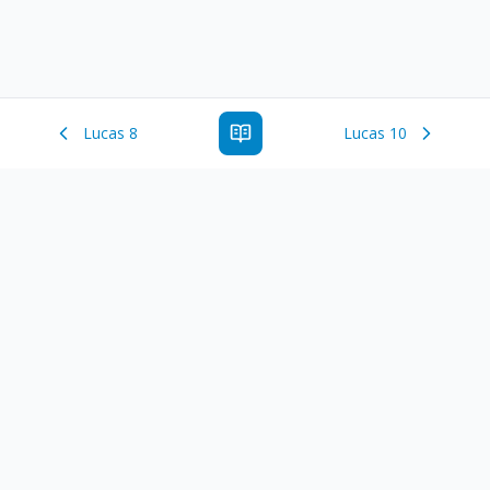
Lucas 8
Lucas 10
Estude a Palavra de Deus online com todos os livros e
ferramentoas que auxiliarão no seu estudo da Palavra de
Deus.
Links Rápidos
Antigo Testamento
Novo Testamento