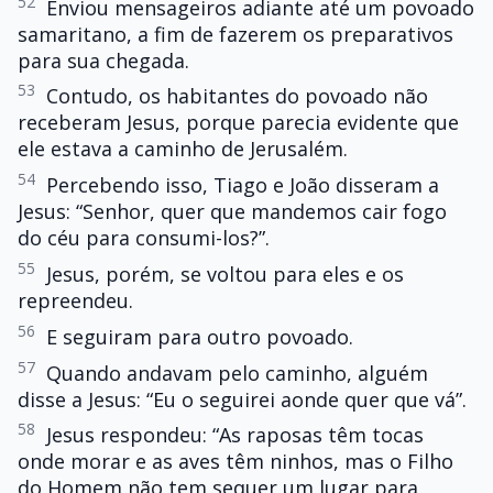
52
Enviou mensageiros adiante até um povoado
samaritano, a fim de fazerem os preparativos
para sua chegada.
53
Contudo, os habitantes do povoado não
receberam Jesus, porque parecia evidente que
ele estava a caminho de Jerusalém.
54
Percebendo isso, Tiago e João disseram a
Jesus: “Senhor, quer que mandemos cair fogo
do céu para consumi-los?”.
55
Jesus, porém, se voltou para eles e os
repreendeu.
56
E seguiram para outro povoado.
57
Quando andavam pelo caminho, alguém
disse a Jesus: “Eu o seguirei aonde quer que vá”.
58
Jesus respondeu: “As raposas têm tocas
onde morar e as aves têm ninhos, mas o Filho
do Homem não tem sequer um lugar para