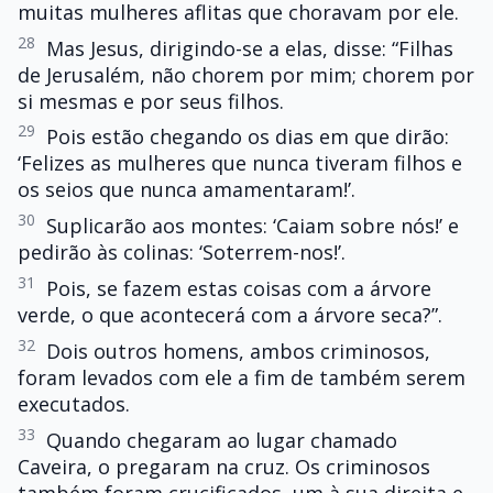
muitas mulheres aflitas que choravam por ele.
28
Mas Jesus, dirigindo-se a elas, disse: “Filhas
de Jerusalém, não chorem por mim; chorem por
si mesmas e por seus filhos.
29
Pois estão chegando os dias em que dirão:
‘Felizes as mulheres que nunca tiveram filhos e
os seios que nunca amamentaram!’.
30
Suplicarão aos montes: ‘Caiam sobre nós!’ e
pedirão às colinas: ‘Soterrem-nos!’.
31
Pois, se fazem estas coisas com a árvore
verde, o que acontecerá com a árvore seca?”.
32
Dois outros homens, ambos criminosos,
foram levados com ele a fim de também serem
executados.
33
Quando chegaram ao lugar chamado
Caveira, o pregaram na cruz. Os criminosos
também foram crucificados, um à sua direita e