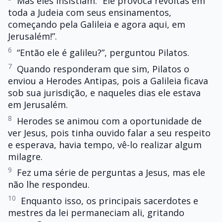
Mas eles insistiam: “Ele provoca revoltas em
toda a Judeia com seus ensinamentos,
começando pela Galileia e agora aqui, em
Jerusalém!”.
6
“Então ele é galileu?”, perguntou Pilatos.
7
Quando responderam que sim, Pilatos o
enviou a Herodes Antipas, pois a Galileia ficava
sob sua jurisdição, e naqueles dias ele estava
em Jerusalém.
8
Herodes se animou com a oportunidade de
ver Jesus, pois tinha ouvido falar a seu respeito
e esperava, havia tempo, vê-lo realizar algum
milagre.
9
Fez uma série de perguntas a Jesus, mas ele
não lhe respondeu.
10
Enquanto isso, os principais sacerdotes e
mestres da lei permaneciam ali, gritando