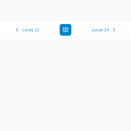
Lucas 22
Lucas 24
Estude a Palavra de Deus online com todos os livros e
ferramentoas que auxiliarão no seu estudo da Palavra de
Deus.
Links Rápidos
Antigo Testamento
Novo Testamento