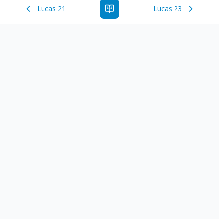
Lucas 21
Lucas 23
Estude a Palavra de Deus online com todos os livros e
ferramentoas que auxiliarão no seu estudo da Palavra de
Deus.
Links Rápidos
Antigo Testamento
Novo Testamento
Versículo do Dia
Salmo do Dia
Recursos