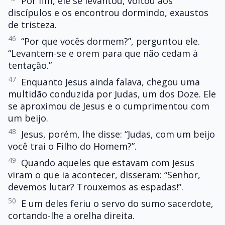
Por fim, ele se levantou, voltou aos
discípulos e os encontrou dormindo, exaustos
de tristeza.
46
“Por que vocês dormem?”, perguntou ele.
“Levantem-se e orem para que não cedam à
tentação.”
47
Enquanto Jesus ainda falava, chegou uma
multidão conduzida por Judas, um dos Doze. Ele
se aproximou de Jesus e o cumprimentou com
um beijo.
48
Jesus, porém, lhe disse: “Judas, com um beijo
você trai o Filho do Homem?”.
49
Quando aqueles que estavam com Jesus
viram o que ia acontecer, disseram: “Senhor,
devemos lutar? Trouxemos as espadas!”.
50
E um deles feriu o servo do sumo sacerdote,
cortando-lhe a orelha direita.