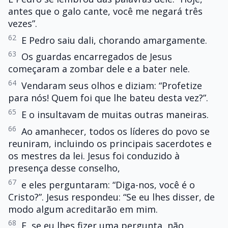
antes que o galo cante, você me negará três
vezes”.
62
E Pedro saiu dali, chorando amargamente.
63
Os guardas encarregados de Jesus
começaram a zombar dele e a bater nele.
64
Vendaram seus olhos e diziam: “Profetize
para nós! Quem foi que lhe bateu desta vez?”.
65
E o insultavam de muitas outras maneiras.
66
Ao amanhecer, todos os líderes do povo se
reuniram, incluindo os principais sacerdotes e
os mestres da lei. Jesus foi conduzido à
presença desse conselho,
67
e eles perguntaram: “Diga-nos, você é o
Cristo?”. Jesus respondeu: “Se eu lhes disser, de
modo algum acreditarão em mim.
68
E, se eu lhes fizer uma pergunta, não