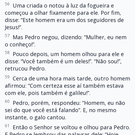
56
Uma criada o notou à luz da fogueira e
começou a olhar fixamente para ele. Por fim,
disse: “Este homem era um dos seguidores de
Jesus!”.
57
Mas Pedro negou, dizendo: “Mulher, eu nem
o conheço!”.
58
Pouco depois, um homem olhou para ele e
disse: “Você também é um deles!”. “Não sou!”,
retrucou Pedro.
59
Cerca de uma hora mais tarde, outro homem
afirmou: “Com certeza esse aí também estava
com ele, pois também é galileu!”.
60
Pedro, porém, respondeu: “Homem, eu não
sei do que você está falando”. E, no mesmo
instante, o galo cantou.
61
Então o Senhor se voltou e olhou para Pedro.
E Pedro se lembrou das palavras dele: “Hoje,