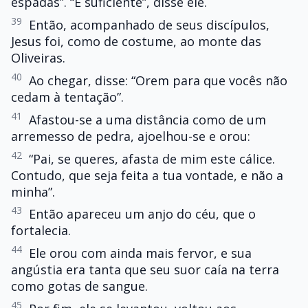
espadas”. “É suficiente”, disse ele.
39
Então, acompanhado de seus discípulos,
Jesus foi, como de costume, ao monte das
Oliveiras.
40
Ao chegar, disse: “Orem para que vocês não
cedam à tentação”.
41
Afastou-se a uma distância como de um
arremesso de pedra, ajoelhou-se e orou:
42
“Pai, se queres, afasta de mim este cálice.
Contudo, que seja feita a tua vontade, e não a
minha”.
43
Então apareceu um anjo do céu, que o
fortalecia.
44
Ele orou com ainda mais fervor, e sua
angústia era tanta que seu suor caía na terra
como gotas de sangue.
45