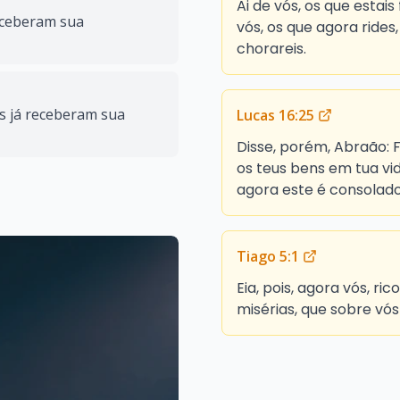
Ai de vós, os que estais
receberam sua
vós, os que agora rides
chorareis.
is já receberam sua
Lucas 16:25
Disse, porém, Abraão: 
os teus bens em tua vi
agora este é consolad
Tiago 5:1
Eia, pois, agora vós, ri
misérias, que sobre vós 