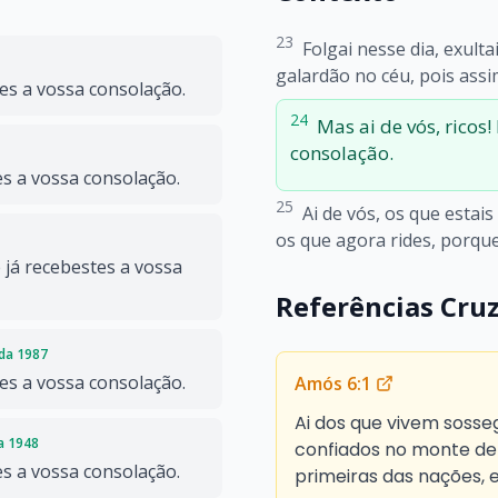
23
Folgai nesse dia, exult
galardão no céu, pois assi
des a vossa consolação.
24
Mas ai de vós, ricos!
consolação.
es a vossa consolação.
25
Ai de vós, os que estais
os que agora rides, porque
e já recebestes a vossa
Referências Cru
ada 1987
des a vossa consolação.
Amós 6:1
Ai dos que vivem sosse
da 1948
confiados no monte de
es a vossa consolação.
primeiras das nações, e