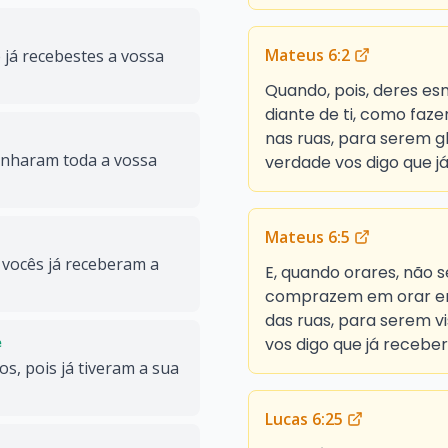
Mateus 6:2
e já recebestes a vossa
Quando, pois, deres es
diante de ti, como faze
nas ruas, para serem g
 ganharam toda a vossa
verdade vos digo que j
Mateus 6:5
 vocês já receberam a
E, quando orares, não s
comprazem em orar em 
das ruas, para serem v
vos digo que já recebe
e
s, pois já tiveram a sua
Lucas 6:25