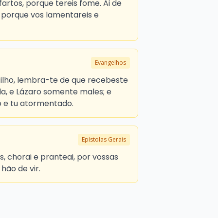
 fartos, porque tereis fome. Ai de
, porque vos lamentareis e
Evangelhos
Filho, lembra-te de que recebeste
da, e Lázaro somente males; e
o e tu atormentado.
Epístolas Gerais
cos, chorai e pranteai, por vossas
hão de vir.