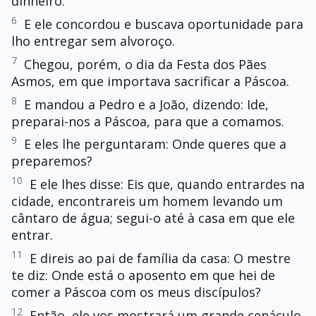
dinheiro.
6
E ele concordou e buscava oportunidade para
lho entregar sem alvoroço.
7
Chegou, porém, o dia da Festa dos Pães
Asmos, em que importava sacrificar a Páscoa.
8
E mandou a Pedro e a João, dizendo: Ide,
preparai-nos a Páscoa, para que a comamos.
9
E eles lhe perguntaram: Onde queres que a
preparemos?
10
E ele lhes disse: Eis que, quando entrardes na
cidade, encontrareis um homem levando um
cântaro de água; segui-o até à casa em que ele
entrar.
11
E direis ao pai de família da casa: O mestre
te diz: Onde está o aposento em que hei de
comer a Páscoa com os meus discípulos?
12
Então, ele vos mostrará um grande cenáculo