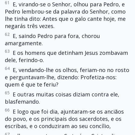
61
E, virando-se o Senhor, olhou para Pedro, e
Pedro lembrou-se da palavra do Senhor, como
lhe tinha dito: Antes que o galo cante hoje, me
negarás três vezes.
62
E, saindo Pedro para fora, chorou
amargamente.
63
E os homens que detinham Jesus zombavam
dele, ferindo-o.
64
E, vendando-lhe os olhos, feriam-no no rosto
e perguntavam-lhe, dizendo: Profetiza-nos:
quem é que te feriu?
65
E outras muitas coisas diziam contra ele,
blasfemando.
66
E logo que foi dia, ajuntaram-se os anciãos
do povo, e os principais dos sacerdotes, e os
escribas, e o conduziram ao seu concílio,
67