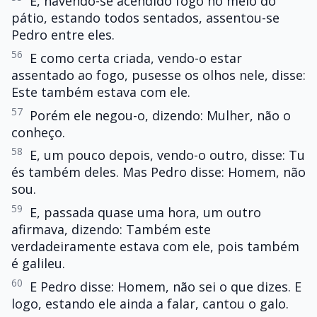
E, havendo-se acendido fogo no meio do
pátio, estando todos sentados, assentou-se
Pedro entre eles.
56
E como certa criada, vendo-o estar
assentado ao fogo, pusesse os olhos nele, disse:
Este também estava com ele.
57
Porém ele negou-o, dizendo: Mulher, não o
conheço.
58
E, um pouco depois, vendo-o outro, disse: Tu
és também deles. Mas Pedro disse: Homem, não
sou.
59
E, passada quase uma hora, um outro
afirmava, dizendo: Também este
verdadeiramente estava com ele, pois também
é galileu.
60
E Pedro disse: Homem, não sei o que dizes. E
logo, estando ele ainda a falar, cantou o galo.