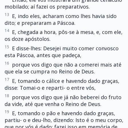
mobilado; aí fazei os preparativos.
13
E, indo eles, acharam como lhes havia sido
dito; e prepararam a Páscoa.
14
E, chegada a hora, pôs-se à mesa, e, com ele,
os doze apóstolos.
15
E disse-lhes: Desejei muito comer convosco
esta Páscoa, antes que padeça,
16
porque vos digo que não a comerei mais até
que ela se cumpra no Reino de Deus.
17
E, tomando o cálice e havendo dado graças,
disse: Tomai-o e reparti- o entre vós,
18
porque vos digo que já não beberei do fruto
da vide, até que venha o Reino de Deus.
19
E, tomando o pão e havendo dado graças,
partiu- o e deu-lho, dizendo: Isto é o meu corpo,
que por vós é dado; fazei isso em memória de