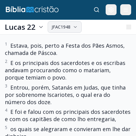
Lucas 22
JFAC1948
1
Estava, pois, perto a Festa dos Pães Asmos,
chamada de Páscoa.
2
E os principais dos sacerdotes e os escribas
andavam procurando como o matariam,
porque temiam o povo.
3
Entrou, porém, Satanás em Judas, que tinha
por sobrenome Iscariotes, o qual era do
número dos doze.
4
E foi e falou com os principais dos sacerdotes
e com os capitães de como lho entregaria,
5
os quais se alegraram e convieram em lhe dar