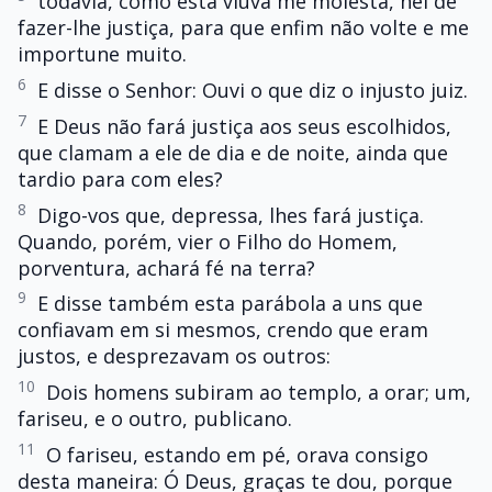
todavia, como esta viúva me molesta, hei de
fazer-lhe justiça, para que enfim não volte e me
importune muito.
6
E disse o Senhor: Ouvi o que diz o injusto juiz.
7
E Deus não fará justiça aos seus escolhidos,
que clamam a ele de dia e de noite, ainda que
tardio para com eles?
8
Digo-vos que, depressa, lhes fará justiça.
Quando, porém, vier o Filho do Homem,
porventura, achará fé na terra?
9
E disse também esta parábola a uns que
confiavam em si mesmos, crendo que eram
justos, e desprezavam os outros:
10
Dois homens subiram ao templo, a orar; um,
fariseu, e o outro, publicano.
11
O fariseu, estando em pé, orava consigo
desta maneira: Ó Deus, graças te dou, porque