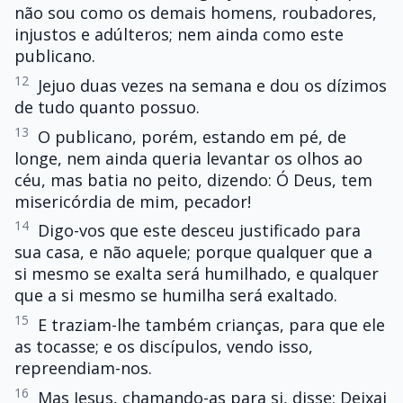
não sou como os demais homens, roubadores,
injustos e adúlteros; nem ainda como este
publicano.
12
Jejuo duas vezes na semana e dou os dízimos
de tudo quanto possuo.
13
O publicano, porém, estando em pé, de
longe, nem ainda queria levantar os olhos ao
céu, mas batia no peito, dizendo: Ó Deus, tem
misericórdia de mim, pecador!
14
Digo-vos que este desceu justificado para
sua casa, e não aquele; porque qualquer que a
si mesmo se exalta será humilhado, e qualquer
que a si mesmo se humilha será exaltado.
15
E traziam-lhe também crianças, para que ele
as tocasse; e os discípulos, vendo isso,
repreendiam-nos.
16
Mas Jesus, chamando-as para si, disse: Deixai