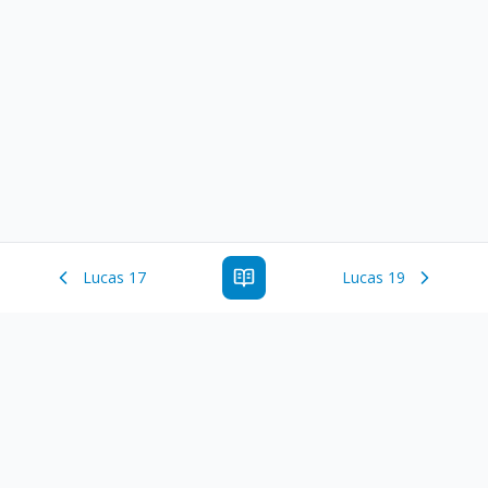
Lucas 17
Lucas 19
Estude a Palavra de Deus online com todos os livros e