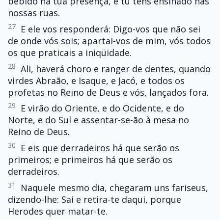
bebido na tua presença, e tu tens ensinado nas
nossas ruas.
27
E ele vos responderá: Digo-vos que não sei
de onde vós sois; apartai-vos de mim, vós todos
os que praticais a iniqüidade.
28
Ali, haverá choro e ranger de dentes, quando
virdes Abraão, e Isaque, e Jacó, e todos os
profetas no Reino de Deus e vós, lançados fora.
29
E virão do Oriente, e do Ocidente, e do
Norte, e do Sul e assentar-se-ão à mesa no
Reino de Deus.
30
E eis que derradeiros há que serão os
primeiros; e primeiros há que serão os
derradeiros.
31
Naquele mesmo dia, chegaram uns fariseus,
dizendo-lhe: Sai e retira-te daqui, porque
Herodes quer matar-te.