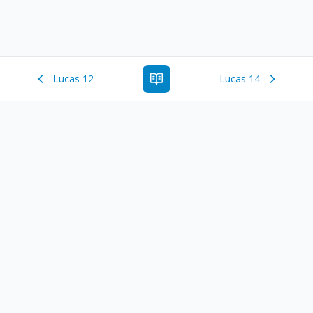
Lucas 12
Lucas 14
Estude a Palavra de Deus online com todos os livros e
ferramentoas que auxiliarão no seu estudo da Palavra de
Deus.
Links Rápidos
Antigo Testamento
Novo Testamento