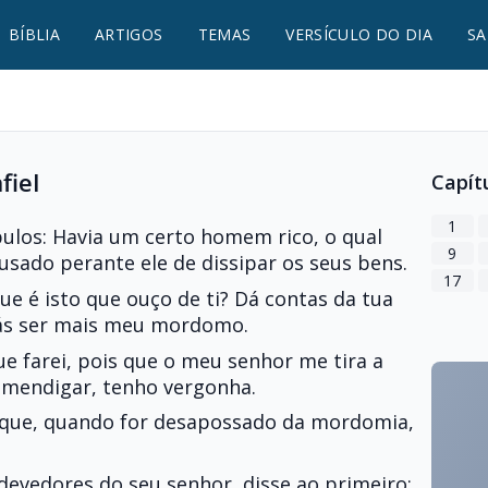
BÍBLIA
ARTIGOS
TEMAS
VERSÍCULO DO DIA
SA
fiel
Capít
1
pulos: Havia um certo homem rico, o qual
9
usado perante ele de dissipar os seus bens.
17
Que é isto que ouço de ti? Dá contas da tua
ás ser mais meu mordomo.
e farei, pois que o meu senhor me tira a
 mendigar, tenho vergonha.
ra que, quando for desapossado da mordomia,
devedores do seu senhor, disse ao primeiro: