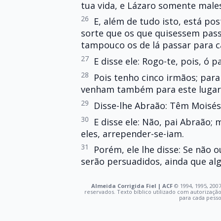
tua vida, e Lázaro somente male
26
E, além de tudo isto, está po
sorte que os que quisessem pas
tampouco os de lá passar para c
27
E disse ele: Rogo-te, pois, ó 
28
Pois tenho cinco irmãos; par
venham também para este lugar
29
Disse-lhe Abraão: Têm Moisés
30
E disse ele: Não, pai Abraão;
eles, arrepender-se-iam.
31
Porém, ele lhe disse: Se não
serão persuadidos, ainda que al
Almeida Corrigida Fiel | ACF
©️ 1994, 1995, 2007
reservados. Texto bíblico utilizado com autorizaçã
para cada pess