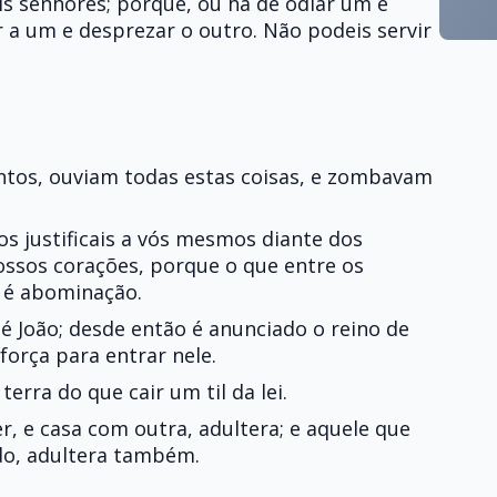
s senhores; porque, ou há de odiar um e
 a um e desprezar o outro. Não podeis servir
entos, ouviam todas estas coisas, e zombavam
vos justificais a vós mesmos diante dos
ssos corações, porque o que entre os
 é abominação.
té João; desde então é anunciado o reino de
orça para entrar nele.
 terra do que cair um til da lei.
, e casa com outra, adultera; e aquele que
do, adultera também.