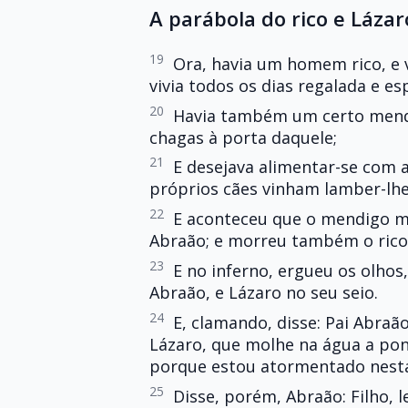
A parábola do rico e Lázar
19
Ora, havia um homem rico, e v
vivia todos os dias regalada e e
20
Havia também um certo mendi
chagas à porta daquele;
21
E desejava alimentar-se com a
próprios cães vinham lamber-lhe
22
E aconteceu que o mendigo mor
Abraão; e morreu também o rico,
23
E no inferno, ergueu os olhos
Abraão, e Lázaro no seu seio.
24
E, clamando, disse: Pai Abraã
Lázaro, que molhe na água a pon
porque estou atormentado nest
25
Disse, porém, Abraão: Filho,