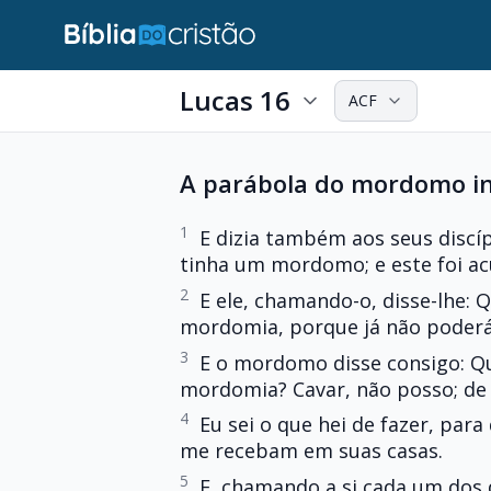
Lucas 16
ACF
A parábola do mordomo in
1
E dizia também aos seus discí
tinha um mordomo; e este foi ac
2
E ele, chamando-o, disse-lhe: 
mordomia, porque já não poder
3
E o mordomo disse consigo: Qu
mordomia? Cavar, não posso; de
4
Eu sei o que hei de fazer, pa
me recebam em suas casas.
5
E, chamando a si cada um dos 