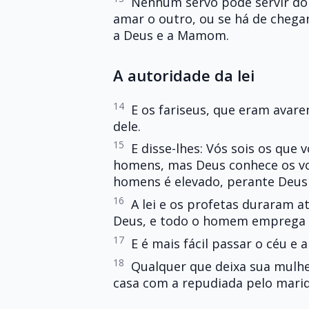
Nenhum servo pode servir doi
amar o outro, ou se há de chegar
a Deus e a Mamom.
A autoridade da lei
14
E os fariseus, que eram avar
dele.
15
E disse-lhes: Vós sois os que 
homens, mas Deus conhece os vo
homens é elevado, perante Deus
16
A lei e os profetas duraram a
Deus, e todo o homem emprega f
17
E é mais fácil passar o céu e a
18
Qualquer que deixa sua mulher
casa com a repudiada pelo mari