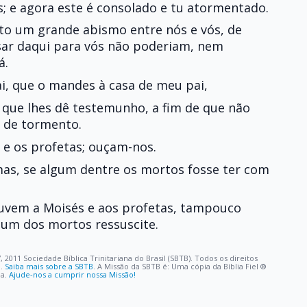
s; e agora este é consolado e tu atormentado.
sto um grande abismo entre nós e vós, de
sar daqui para vós não poderiam, nem
á.
pai, que o mandes à casa de meu pai,
a que lhes dê testemunho, a fim de que não
 de tormento.
 e os profetas; ouçam-nos.
 mas, se algum dentre os mortos fosse ter com
 ouvem a Moisés e aos profetas, tampouco
gum dos mortos ressuscite.
, 2011 Sociedade Bíblica Trinitariana do Brasil (SBTB). Todos os direitos
o.
Saiba mais sobre a SBTB
. A Missão da SBTB é: Uma cópia da Bíblia Fiel ®️
oa.
Ajude-nos a cumprir nossa Missão!