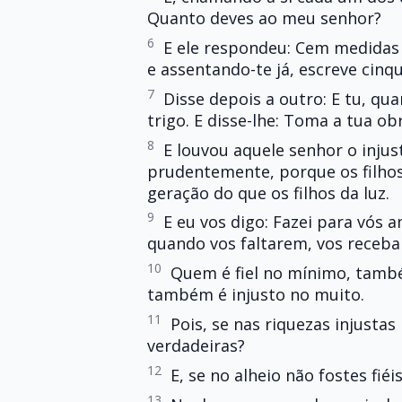
Quanto deves ao meu senhor?
6
E ele respondeu: Cem medidas d
e assentando-te já, escreve cinq
7
Disse depois a outro: E tu, qu
trigo. E disse-lhe: Toma a tua ob
8
E louvou aquele senhor o inj
prudentemente, porque os filho
geração do que os filhos da luz.
9
E eu vos digo: Fazei para vós a
quando vos faltarem, vos receba
10
Quem é fiel no mínimo, també
também é injusto no muito.
11
Pois, se nas riquezas injustas
verdadeiras?
12
E, se no alheio não fostes fié
13