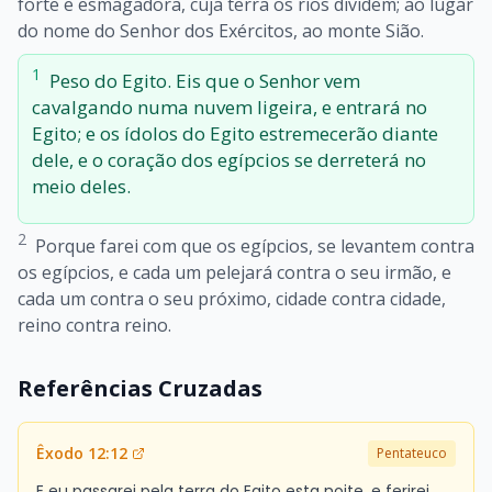
forte e esmagadora, cuja terra os rios dividem; ao lugar
do nome do Senhor dos Exércitos, ao monte Sião.
1
Peso do Egito. Eis que o Senhor vem
cavalgando numa nuvem ligeira, e entrará no
Egito; e os ídolos do Egito estremecerão diante
dele, e o coração dos egípcios se derreterá no
meio deles.
2
Porque farei com que os egípcios, se levantem contra
os egípcios, e cada um pelejará contra o seu irmão, e
cada um contra o seu próximo, cidade contra cidade,
reino contra reino.
Referências Cruzadas
Êxodo 12:12
Pentateuco
E eu passarei pela terra do Egito esta noite, e ferirei