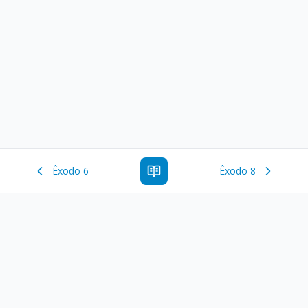
Êxodo 6
Êxodo 8
Estude a Palavra de Deus online com todos os livros e
ferramentoas que auxiliarão no seu estudo da Palavra de