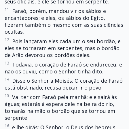
seus oficiais, e ele se tornou em serpente.
11
Faraó, porém, mandou vir os sábios e
encantadores; e eles, os sábios do Egito,
fizeram também o mesmo com as suas ciências
ocultas.
12
Pois lançaram eles cada um o seu bordão, e
eles se tornaram em serpentes; mas o bordão
de Arão devorou os bordões deles.
13
Todavia, o coração de Faraó se endureceu, e
não os ouviu, como o Senhor tinha dito.
14
Disse o Senhor a Moisés: O coração de Faraó
está obstinado; recusa deixar ir o povo.
15
Vai ter com Faraó pela manhã; ele sairá às
águas; estarás à espera dele na beira do rio,
tomarás na mão o bordão que se tornou em
serpente
16
e lhe dirás: O Senhor, o Deus dos hebreus,