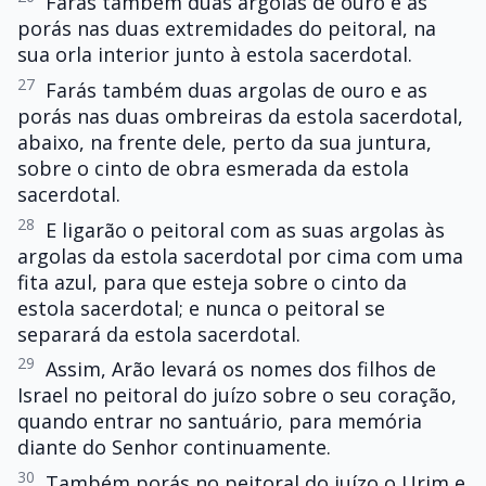
Farás também duas argolas de ouro e as
porás nas duas extremidades do peitoral, na
sua orla interior junto à estola sacerdotal.
27
Farás também duas argolas de ouro e as
porás nas duas ombreiras da estola sacerdotal,
abaixo, na frente dele, perto da sua juntura,
sobre o cinto de obra esmerada da estola
sacerdotal.
28
E ligarão o peitoral com as suas argolas às
argolas da estola sacerdotal por cima com uma
fita azul, para que esteja sobre o cinto da
estola sacerdotal; e nunca o peitoral se
separará da estola sacerdotal.
29
Assim, Arão levará os nomes dos filhos de
Israel no peitoral do juízo sobre o seu coração,
quando entrar no santuário, para memória
diante do Senhor continuamente.
30
Também porás no peitoral do juízo o Urim e