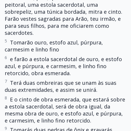
peitoral, uma estola sacerdotal, uma
sobrepeliz, uma túnica bordada, mitra e cinto.
Farão vestes sagradas para Arão, teu irmão, e
para seus filhos, para me oficiarem como
sacerdotes.
5
Tomarão ouro, estofo azul, púrpura,
carmesim e linho fino
6
e farão a estola sacerdotal de ouro, e estofo
azul, e púrpura, e carmesim, e linho fino
retorcido, obra esmerada.
7
Terá duas ombreiras que se unam às suas
duas extremidades, e assim se unirá.
8
E o cinto de obra esmerada, que estará sobre
a estola sacerdotal, será de obra igual, da
mesma obra de ouro, e estofo azul, e púrpura,
e carmesim, e linho fino retorcido.
9
Tomarás duas pedras de ônix e gravarás