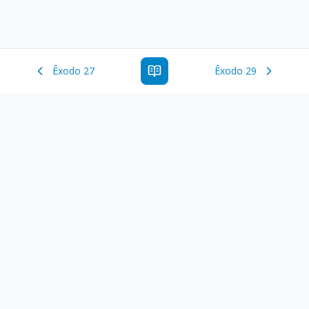
Êxodo 27
Êxodo 29
Estude a Palavra de Deus online com todos os livros e
ferramentoas que auxiliarão no seu estudo da Palavra de
Deus.
Links Rápidos
Antigo Testamento
Novo Testamento