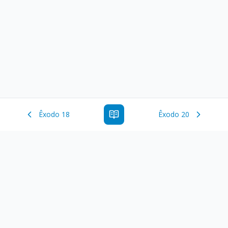
Êxodo 18
Êxodo 20
Estude a Palavra de Deus online com todos os livros e
ferramentoas que auxiliarão no seu estudo da Palavra de
Deus.