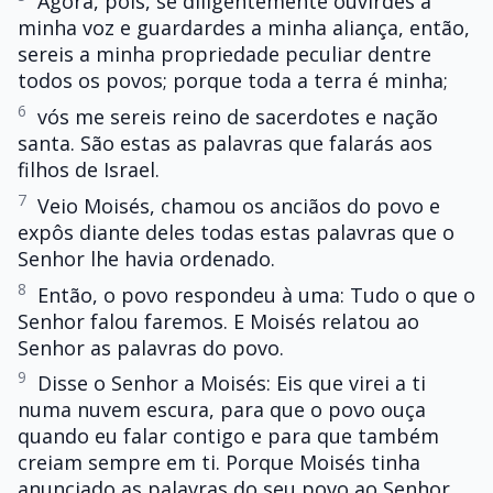
Agora, pois, se diligentemente ouvirdes a
minha voz e guardardes a minha aliança, então,
sereis a minha propriedade peculiar dentre
todos os povos; porque toda a terra é minha;
6
vós me sereis reino de sacerdotes e nação
santa. São estas as palavras que falarás aos
filhos de Israel.
7
Veio Moisés, chamou os anciãos do povo e
expôs diante deles todas estas palavras que o
Senhor lhe havia ordenado.
8
Então, o povo respondeu à uma: Tudo o que o
Senhor falou faremos. E Moisés relatou ao
Senhor as palavras do povo.
9
Disse o Senhor a Moisés: Eis que virei a ti
numa nuvem escura, para que o povo ouça
quando eu falar contigo e para que também
creiam sempre em ti. Porque Moisés tinha
anunciado as palavras do seu povo ao Senhor.