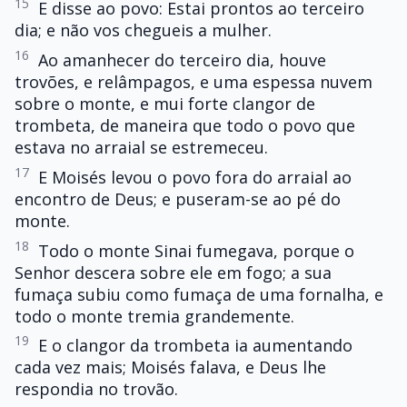
15
E disse ao povo: Estai prontos ao terceiro
dia; e não vos chegueis a mulher.
16
Ao amanhecer do terceiro dia, houve
trovões, e relâmpagos, e uma espessa nuvem
sobre o monte, e mui forte clangor de
trombeta, de maneira que todo o povo que
estava no arraial se estremeceu.
17
E Moisés levou o povo fora do arraial ao
encontro de Deus; e puseram-se ao pé do
monte.
18
Todo o monte Sinai fumegava, porque o
Senhor descera sobre ele em fogo; a sua
fumaça subiu como fumaça de uma fornalha, e
todo o monte tremia grandemente.
19
E o clangor da trombeta ia aumentando
cada vez mais; Moisés falava, e Deus lhe
respondia no trovão.