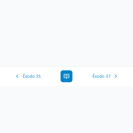
Êxodo 35
Êxodo 37
Estude a Palavra de Deus online com todos os livros e