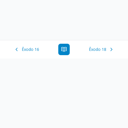
Êxodo 16
Êxodo 18
Estude a Palavra de Deus online com todos os livros e
ferramentoas que auxiliarão no seu estudo da Palavra de
Deus.
Links Rápidos