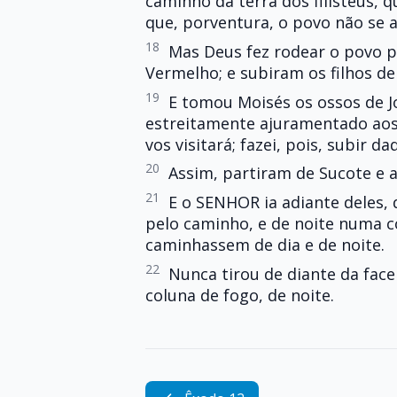
caminho da terra dos filisteus, 
que, porventura, o povo não se 
18
Mas Deus fez rodear o povo 
Vermelho; e subiram os filhos de
19
E tomou Moisés os ossos de J
estreitamente ajuramentado aos 
vos visitará; fazei, pois, subir 
20
Assim, partiram de Sucote e 
21
E o SENHOR ia adiante deles,
pelo caminho, e de noite numa c
caminhassem de dia e de noite.
22
Nunca tirou de diante da face
coluna de fogo, de noite.