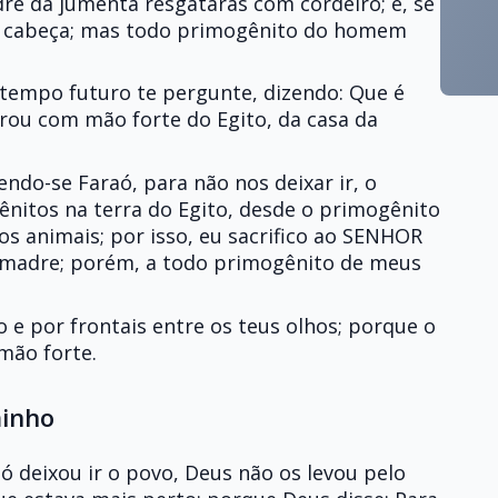
re da jumenta resgatarás com cordeiro; e, se
 a cabeça; mas todo primogênito do homem
 tempo futuro te pergunte, dizendo: Que é
irou com mão forte do Egito, da casa da
ndo-se Faraó, para não nos deixar ir, o
itos na terra do Egito, desde o primogênito
 animais; por isso, eu sacrifico ao SENHOR
 madre; porém, a todo primogênito de meus
o e por frontais entre os teus olhos; porque o
mão forte.
minho
ó deixou ir o povo, Deus não os levou pelo