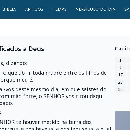
BÍBLIA
ARTIGOS
TEMAS
VERSÍCULO DO DIA
SA
ficados a Deus
Capít
1
s, dizendo:
9
 o que abrir toda madre entre os filhos de
17
porque meu é.
25
ai-vos deste mesmo dia, em que saístes do
33
, com mão forte, o SENHOR vos tirou daqui;
dado.
.
ENHOR te houver metido na terra dos
orreus, e dos heveus, e dos jebuseus, a qual