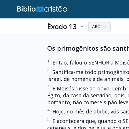
Êxodo 13
ARC
Os primogênitos são santi
1
Então, falou o SENHOR a Moisé
2
Santifica-me todo primogênito,
Israel, de homens e de animais; 
3
E Moisés disse ao povo: Lembr
Egito, da casa da servidão; pois
portanto, não comereis pão leve
4
Hoje, no mês de abibe, vós saís
5
E acontecerá que, quando o S
cananeus, e dos heteus, e dos am