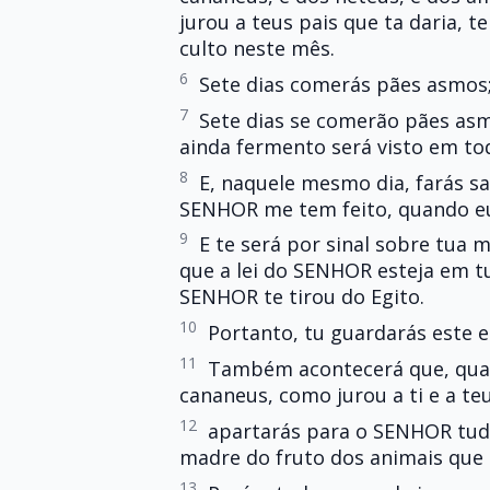
jurou a teus pais que ta daria, t
culto neste mês.
6
Sete dias comerás pães asmos;
7
Sete dias se comerão pães asm
ainda fermento será visto em to
8
E, naquele mesmo dia, farás sab
SENHOR me tem feito, quando eu 
9
E te será por sinal sobre tua 
que a lei do SENHOR esteja em t
SENHOR te tirou do Egito.
10
Portanto, tu guardarás este 
11
Também acontecerá que, qua
cananeus, como jurou a ti e a te
12
apartarás para o SENHOR tudo
madre do fruto dos animais que 
13