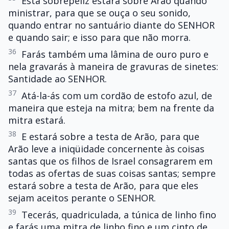
Esta sobrepeliz estará sobre Arão quando
ministrar, para que se ouça o seu sonido,
quando entrar no santuário diante do SENHOR
e quando sair; e isso para que não morra.
36
Farás também uma lâmina de ouro puro e
nela gravarás à maneira de gravuras de sinetes:
Santidade ao SENHOR.
37
Atá-la-ás com um cordão de estofo azul, de
maneira que esteja na mitra; bem na frente da
mitra estará.
38
E estará sobre a testa de Arão, para que
Arão leve a iniqüidade concernente às coisas
santas que os filhos de Israel consagrarem em
todas as ofertas de suas coisas santas; sempre
estará sobre a testa de Arão, para que eles
sejam aceitos perante o SENHOR.
39
Tecerás, quadriculada, a túnica de linho fino
e farás uma mitra de linho fino e um cinto de