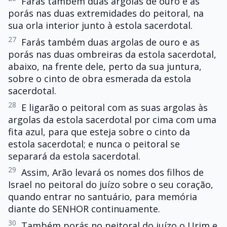
Farás também duas argolas de ouro e as
porás nas duas extremidades do peitoral, na
sua orla interior junto à estola sacerdotal.
27
Farás também duas argolas de ouro e as
porás nas duas ombreiras da estola sacerdotal,
abaixo, na frente dele, perto da sua juntura,
sobre o cinto de obra esmerada da estola
sacerdotal.
28
E ligarão o peitoral com as suas argolas às
argolas da estola sacerdotal por cima com uma
fita azul, para que esteja sobre o cinto da
estola sacerdotal; e nunca o peitoral se
separará da estola sacerdotal.
29
Assim, Arão levará os nomes dos filhos de
Israel no peitoral do juízo sobre o seu coração,
quando entrar no santuário, para memória
diante do SENHOR continuamente.
30
Também porás no peitoral do juízo o Urim e