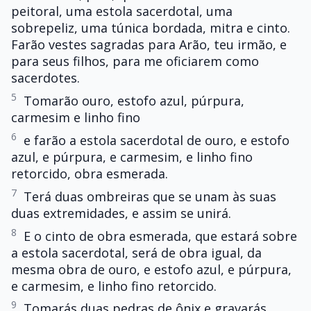
peitoral, uma estola sacerdotal, uma
sobrepeliz, uma túnica bordada, mitra e cinto.
Farão vestes sagradas para Arão, teu irmão, e
para seus filhos, para me oficiarem como
sacerdotes.
5
Tomarão ouro, estofo azul, púrpura,
carmesim e linho fino
6
e farão a estola sacerdotal de ouro, e estofo
azul, e púrpura, e carmesim, e linho fino
retorcido, obra esmerada.
7
Terá duas ombreiras que se unam às suas
duas extremidades, e assim se unirá.
8
E o cinto de obra esmerada, que estará sobre
a estola sacerdotal, será de obra igual, da
mesma obra de ouro, e estofo azul, e púrpura,
e carmesim, e linho fino retorcido.
9
Tomarás duas pedras de ônix e gravarás