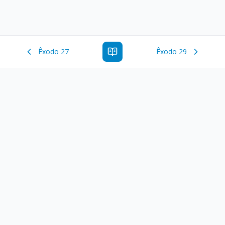
Êxodo 27
Êxodo 29
Estude a Palavra de Deus online com todos os livros e
ferramentoas que auxiliarão no seu estudo da Palavra de
Deus.
Links Rápidos
Antigo Testamento
Novo Testamento