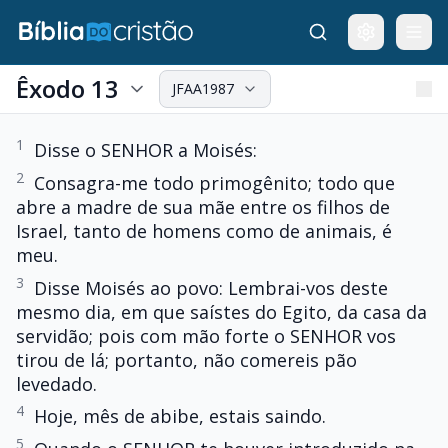
Êxodo 13
JFAA1987
1
Disse o SENHOR a Moisés:
2
Consagra-me todo primogênito; todo que
abre a madre de sua mãe entre os filhos de
Israel, tanto de homens como de animais, é
meu.
3
Disse Moisés ao povo: Lembrai-vos deste
mesmo dia, em que saístes do Egito, da casa da
servidão; pois com mão forte o SENHOR vos
tirou de lá; portanto, não comereis pão
levedado.
4
Hoje, mês de abibe, estais saindo.
5