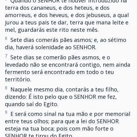
Quando o SENHOR te houver introduzido na
terra dos cananeus, e dos heteus, e dos
amorreus, e dos heveus, e dos jebuseus, a qual
jurou a teus pais te dar, terra que mana leite e
mel, guardarás este rito neste mês.
6
Sete dias comerás pães asmos; e, ao sétimo
dia, haverá solenidade ao SENHOR.
7
Sete dias se comerão pães asmos, e o
levedado não se encontrará contigo, nem ainda
fermento será encontrado em todo o teu
território.
8
Naquele mesmo dia, contarás a teu filho,
dizendo: É isto pelo que o SENHOR me fez,
quando saí do Egito.
9
E será como sinal na tua mão e por memorial
entre teus olhos; para que a lei do SENHOR
esteja na tua boca; pois com mão forte o
SENHOR te tirou do Egito.