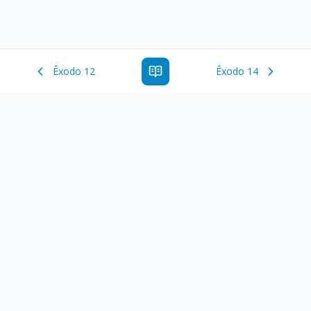
Êxodo 12
Êxodo 14
Estude a Palavra de Deus online com todos os livros e
ferramentoas que auxiliarão no seu estudo da Palavra de
Deus.
Links Rápidos
Antigo Testamento
Novo Testamento