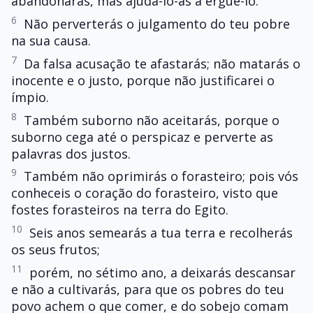
abandonarás, mas ajudá-lo-ás a erguê-lo.
6
Não perverterás o julgamento do teu pobre
na sua causa.
7
Da falsa acusação te afastarás; não matarás o
inocente e o justo, porque não justificarei o
ímpio.
8
Também suborno não aceitarás, porque o
suborno cega até o perspicaz e perverte as
palavras dos justos.
9
Também não oprimirás o forasteiro; pois vós
conheceis o coração do forasteiro, visto que
fostes forasteiros na terra do Egito.
10
Seis anos semearás a tua terra e recolherás
os seus frutos;
11
porém, no sétimo ano, a deixarás descansar
e não a cultivarás, para que os pobres do teu
povo achem o que comer, e do sobejo comam