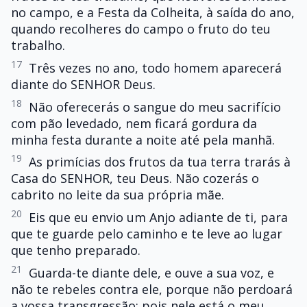
no campo, e a Festa da Colheita, à saída do ano,
quando recolheres do campo o fruto do teu
trabalho.
17
Três vezes no ano, todo homem aparecerá
diante do SENHOR Deus.
18
Não oferecerás o sangue do meu sacrifício
com pão levedado, nem ficará gordura da
minha festa durante a noite até pela manhã.
19
As primícias dos frutos da tua terra trarás à
Casa do SENHOR, teu Deus. Não cozerás o
cabrito no leite da sua própria mãe.
20
Eis que eu envio um Anjo adiante de ti, para
que te guarde pelo caminho e te leve ao lugar
que tenho preparado.
21
Guarda-te diante dele, e ouve a sua voz, e
não te rebeles contra ele, porque não perdoará
a vossa transgressão; pois nele está o meu