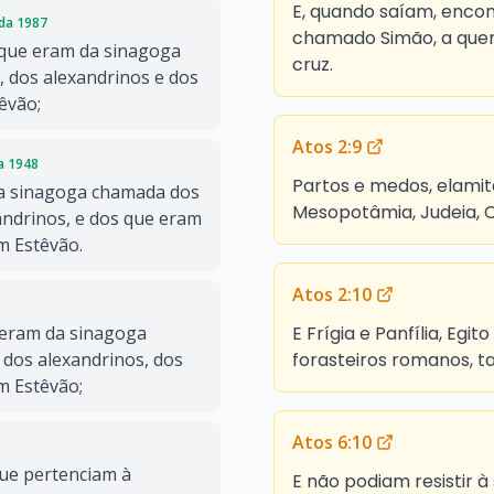
E, quando saíam, enc
ada 1987
chamado Simão, a quem
 que eram da sinagoga
cruz.
, dos alexandrinos e dos
têvão;
Atos 2:9
da 1948
Partos e medos, elamit
da sinagoga chamada dos
Mesopotâmia, Judeia, C
xandrinos, e dos que eram
om Estêvão.
Atos 2:10
E Frígia e Panfília, Egit
 eram da sinagoga
forasteiros romanos, t
 dos alexandrinos, dos
om Estêvão;
Atos 6:10
que pertenciam à
E não podiam resistir à