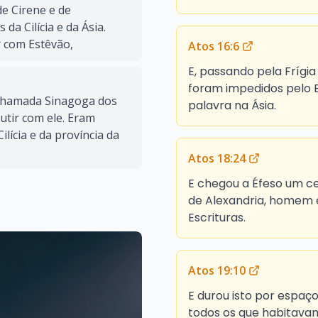
de Cirene e de
da Cilícia e da Ásia.
 com Estêvão,
Atos 16:6
E, passando pela Frígia
foram impedidos pelo E
chamada Sinagoga dos
palavra na Ásia.
utir com ele. Eram
ilícia e da província da
Atos 18:24
E chegou a Éfeso um ce
de Alexandria, homem 
Escrituras.
Atos 19:10
E durou isto por espaço
todos os que habitavam