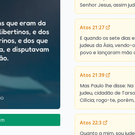
Senhor Jesus, assim ju
Atos 21:27
E quando os sete dias 
judeus da Ásia, vendo-
povo e lançaram mão d
Atos 21:39
Mas Paulo lhe disse: 
judeu, cidadão de Tars
Cilícia; rogo-te, porém
em
Atos 22:3
Quanto a mim, sou judeu