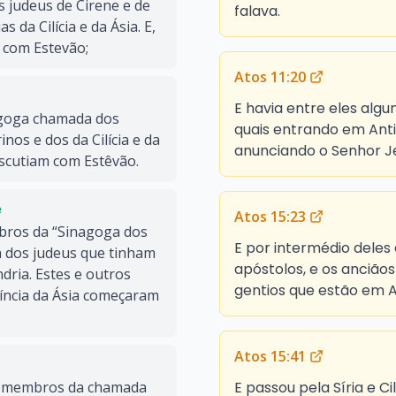
 judeus de Cirene e de
falava.
 da Cilícia e da Ásia. E,
 com Estevão;
Atos 11:20
E havia entre eles algu
agoga chamada dos
quais entrando em Anti
nos e dos da Cilícia e da
anunciando o Senhor J
iscutiam com Estêvão.
e
Atos 15:23
bros da “Sinagoga dos
E por intermédio deles
a dos judeus que tinham
apóstolos, e os anciãos
dria. Estes e outros
gentios que estão em Ant
ovíncia da Ásia começaram
Atos 15:41
E passou pela Síria e Ci
s membros da chamada