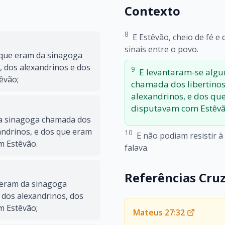
Contexto
8
E Estêvão, cheio de fé e
sinais entre o povo.
 que eram da sinagoga
, dos alexandrinos e dos
9
E levantaram-se alg
têvão;
chamada dos libertinos,
alexandrinos, e dos que 
disputavam com Estêvã
da sinagoga chamada dos
xandrinos, e dos que eram
10
E não podiam resistir à
om Estêvão.
falava.
Referências Cru
 eram da sinagoga
 dos alexandrinos, dos
om Estêvão;
Mateus 27:32