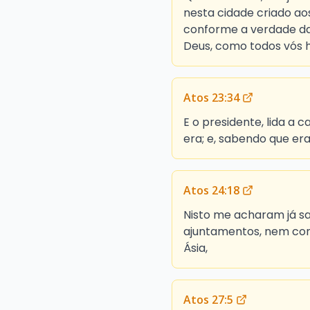
nesta cidade criado aos
conforme a verdade da 
Deus, como todos vós ho
Atos 23:34
E o presidente, lida a 
era; e, sabendo que era 
Atos 24:18
Nisto me acharam já sa
ajuntamentos, nem com
Ásia,
Atos 27:5