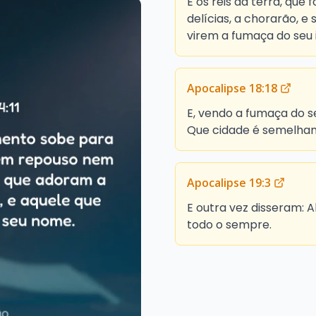
E os reis da terra, que
delícias, a chorarão, e
virem a fumaça do seu 
Apocalipse 18:18
E, vendo a fumaça do s
Que cidade é semelhan
Apocalipse 19:3
E outra vez disseram: A
todo o sempre.