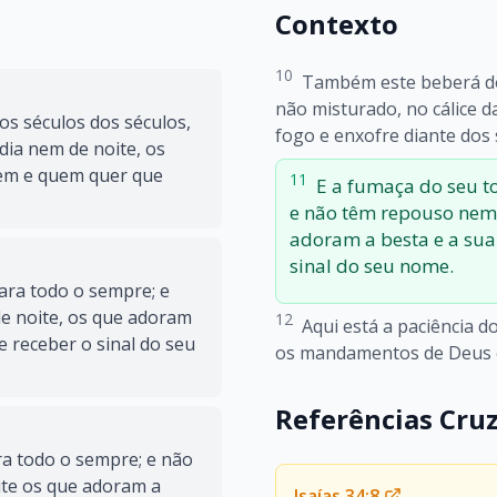
Contexto
10
Também este beberá do 
não misturado, no cálice d
s séculos dos séculos,
fogo e enxofre diante dos 
ia nem de noite, os
gem e quem quer que
11
E a fumaça do seu t
e não têm repouso nem 
adoram a besta e a sua
sinal do seu nome.
ara todo o sempre; e
e noite, os que adoram
12
Aqui está a paciência 
 receber o sinal do seu
os mandamentos de Deus e 
Referências Cru
a todo o sempre; e não
te os que adoram a
Isaías 34:8