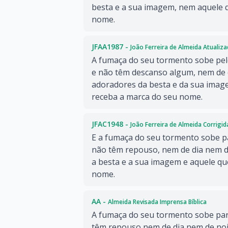
besta e a sua imagem, nem aquele q
nome.
JFAA1987 -
João Ferreira de Almeida Atualiz
A fumaça do seu tormento sobe pelo
e não têm descanso algum, nem de d
adoradores da besta e da sua ima
receba a marca do seu nome.
JFAC1948 -
João Ferreira de Almeida Corrigi
E a fumaça do seu tormento sobe p
não têm repouso, nem de dia nem d
a besta e a sua imagem e aquele que
nome.
AA -
Almeida Revisada Imprensa Bíblica
A fumaça do seu tormento sobe par
têm repouso nem de dia nem de noi