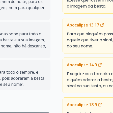
fizesse que fossem mo
a nem de noite, para os
a imagem da besta.
gem, nem para qualquer
Apocalipse 13:17
Para que ninguém poss
soas sobe para todo o
aquele que tiver o sina
a besta e a sua imagem,
do seu nome.
 nome, não há descanso,
Apocalipse 14:9
ara todo o sempre, e
E seguiu-os o terceiro 
e, pois adoraram a besta
alguém adorar a besta,
de seu nome”.
sinal na sua testa, ou 
Apocalipse 18:9