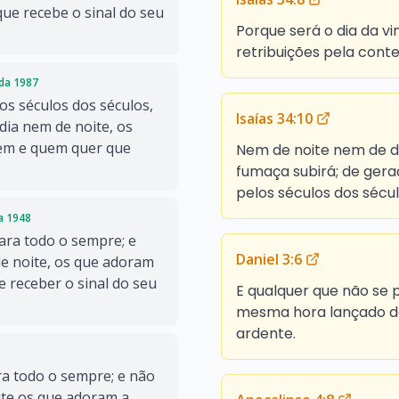
ue recebe o sinal do seu
Porque será o dia da v
retribuições pela conte
ada 1987
s séculos dos séculos,
Isaías 34:10
ia nem de noite, os
gem e quem quer que
Nem de noite nem de d
fumaça subirá; de ger
pelos séculos dos sécu
da 1948
ara todo o sempre; e
Daniel 3:6
e noite, os que adoram
 receber o sinal do seu
E qualquer que não se p
mesma hora lançado de
ardente.
a todo o sempre; e não
te os que adoram a