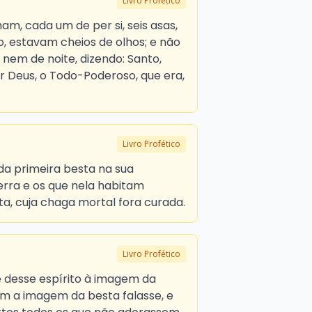
Livro Profético
ham, cada um de per si, seis asas,
o, estavam cheios de olhos; e não
em de noite, dizendo: Santo,
or Deus, o Todo-Poderoso, que era,
Livro Profético
da primeira besta na sua
terra e os que nela habitam
a, cuja chaga mortal fora curada.
Livro Profético
e desse espírito à imagem da
m a imagem da besta falasse, e