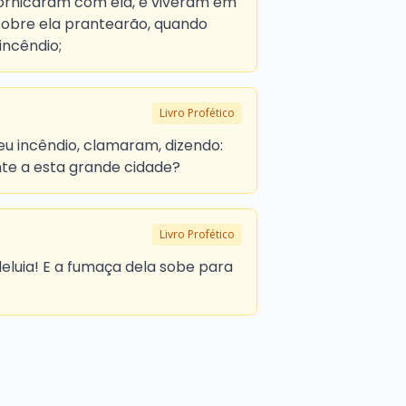
 fornicaram com ela, e viveram em
 sobre ela prantearão, quando
incêndio;
Livro Profético
eu incêndio, clamaram, dizendo:
te a esta grande cidade?
Livro Profético
leluia! E a fumaça dela sobe para