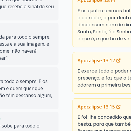
Apocalipse 4:8
ue recebe o sinal do seu
E os quatro animais tin
e ao redor, e por dentr
descansam nem de dia n
Santo, Santo, é o Senh
ada para todo o sempre.
e que é, e que há de vir.
esta e a sua imagem, e
nome, não haverá
ar”.
Apocalipse 13:12
E exerce todo o poder 
presença, e faz que a 
a todo o sempre. E os
adorem a primeira best
gem e quem quer que
não têm descanso algum,
Apocalipse 13:15
E foi-lhe concedido qu
e
besta, para que també
 sobe para todo o