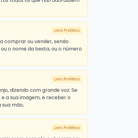
rtos todos os que não adorassem
Livro Profético
a comprar ou vender, senão
l, ou o nome da besta, ou o número
Livro Profético
anjo, dizendo com grande voz: Se
 e a sua imagem, e receber o
na sua mão,
Livro Profético