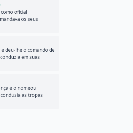
e
 como oficial
omandava os seus
a e deu-lhe o comando de
a conduzia em suas
sença e o nomeou
 conduzia as tropas