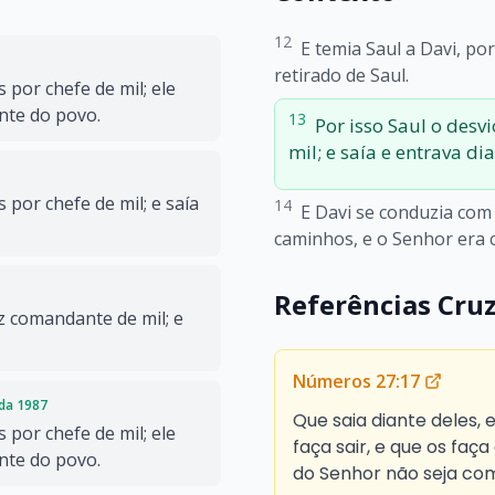
12
E temia Saul a Davi, po
retirado de Saul.
 por chefe de mil; ele
ante do povo.
13
Por isso Saul o desvi
mil; e saía e entrava di
 por chefe de mil; e saía
14
E Davi se conduzia com
caminhos, e o Senhor era 
Referências Cru
ez comandante de mil; e
Números 27:17
ada 1987
Que saia diante deles, 
 por chefe de mil; ele
faça sair, e que os faç
ante do povo.
do Senhor não seja co