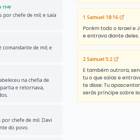
da 1948
 por chefe de mil; e saía
1 Samuel 18:16
Porém todo o Israel e 
e entrava diante deles.
ez comandante de mil; e
2 Samuel 5:2
E também outrora, send
tu o que saías e entra
tabeleceu na chefia de
te disse: Tu apascentar
partia e retornava,
serás príncipe sobre Is
dos.
 por chefe de mil. Davi
ante do povo.