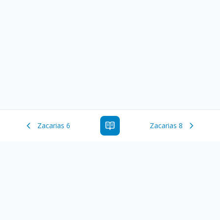
Zacarias 6
Zacarias 8
Estude a Palavra de Deus online com todos os livros e