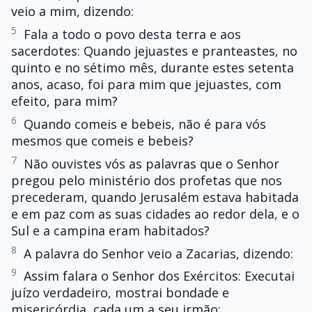
veio a mim, dizendo:
5
Fala a todo o povo desta terra e aos
sacerdotes: Quando jejuastes e pranteastes, no
quinto e no sétimo mês, durante estes setenta
anos, acaso, foi para mim que jejuastes, com
efeito, para mim?
6
Quando comeis e bebeis, não é para vós
mesmos que comeis e bebeis?
7
Não ouvistes vós as palavras que o Senhor
pregou pelo ministério dos profetas que nos
precederam, quando Jerusalém estava habitada
e em paz com as suas cidades ao redor dela, e o
Sul e a campina eram habitados?
8
A palavra do Senhor veio a Zacarias, dizendo:
9
Assim falara o Senhor dos Exércitos: Executai
juízo verdadeiro, mostrai bondade e
misericórdia, cada um a seu irmão;