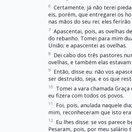
6
Certamente, já não terei pieda
eis, porém, que entregarei os 
nas mãos do seu rei; eles ferirão 
7
Apascentai, pois, as ovelhas d
do rebanho. Tomei para mim duas
União; e apascentei as ovelhas.
8
Dei cabo dos três pastores nu
ovelhas, e também elas estavam
9
Então, disse eu: não vos apasc
ser destruído, seja, e os que re
10
Tomei a vara chamada Graça e
eu fizera com todos os povos.
11
Foi, pois, anulada naquele di
mim, reconheceram que isto era 
12
Eu lhes disse: se vos parece b
Pesaram, pois, por meu salário 