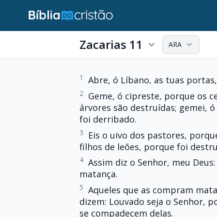
Zacarias 11
ARA
1
Abre, ó Líbano, as tuas portas
2
Geme, ó cipreste, porque os c
árvores são destruídas; gemei, 
foi derribado.
3
Eis o uivo dos pastores, porqu
filhos de leões, porque foi destr
4
Assim diz o Senhor, meu Deus:
matança.
5
Aqueles que as compram matam
dizem: Louvado seja o Senhor, po
se compadecem delas.