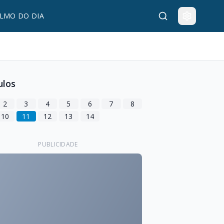
LMO DO DIA
ulos
2
3
4
5
6
7
8
10
11
12
13
14
PUBLICIDADE