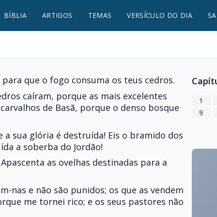
BÍBLIA
ARTIGOS
TEMAS
VERSÍCULO DO DIA
SA
, para que o fogo consuma os teus cedros.
Capít
edros caíram, porque as mais excelentes
1
ó carvalhos de Basã, porque o denso bosque
9
e a sua glória é destruída! Eis o bramido dos
uída a soberba do Jordão!
 Apascenta as ovelhas destinadas para a
-nas e não são punidos; os que as vendem
rque me tornei rico; e os seus pastores não