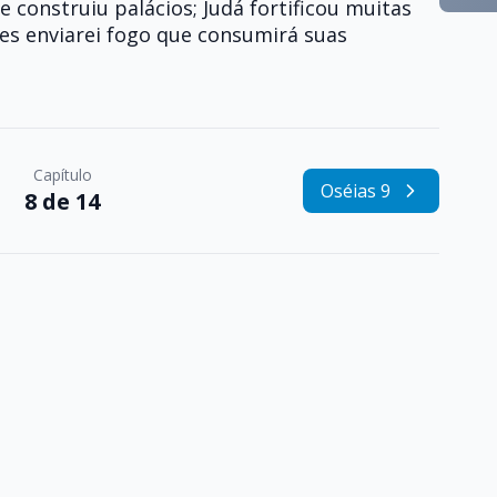
e construiu palácios; Judá fortificou muitas
des enviarei fogo que consumirá suas
Capítulo
Oséias 9
8 de 14