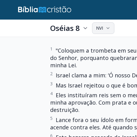
Oséias 8
NVI
1
"Coloquem a trombeta em seus
do Senhor, porquanto quebraram
minha Lei.
2
Israel clama a mim: ‘Ó nosso D
3
Mas Israel rejeitou o que é bo
4
Eles instituíram reis sem o m
minha aprovação. Com prata e our
destruição.
5
Lance fora o seu ídolo em form
acende contra eles. Até quando 
6