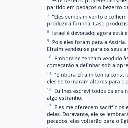
Este bezerro procede de Israel!
partido em pedaços o bezerro d
7
"Eles semeiam vento e colhem 
produzirá farinha. Caso produzis
8
Israel é devorado; agora está 
9
Pois eles foram para a Assíri
Efraim vendeu-se para os seus a
10
Embora se tenham vendido às 
começarão a definhar sob a opre
11
"Embora Efraim tenha constru
eles se tornaram altares para o 
12
Eu lhes escrevi todos os ensi
algo estranho.
13
Eles me oferecem sacrifícios
deles. Doravante, ele se lembrar
pecados: eles voltarão para o Egi