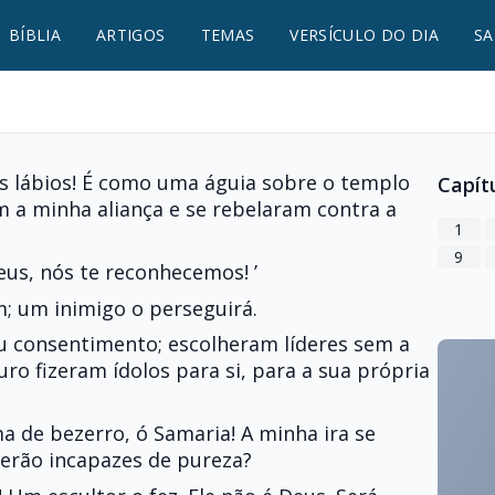
BÍBLIA
ARTIGOS
TEMAS
VERSÍCULO DO DIA
SA
 lábios! É como uma águia sobre o templo
Capít
 a minha aliança e se rebelaram contra a
1
9
eus, nós te reconhecemos! ’
m; um inimigo o perseguirá.
eu consentimento; escolheram líderes sem a
o fizeram ídolos para si, para a sua própria
a de bezerro, ó Samaria! A minha ira se
serão incapazes de pureza?