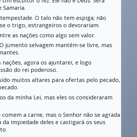
 Um escultor o fez. Ele não é Deus. Será
e Samaria.
tempestade. O talo não tem espiga; não
se o trigo, estrangeiros o devorariam.
entre as nações como algo sem valor.
a. O jumento selvagem mantém-se livre, mas
mantes.
nações, agora os ajuntarei, e logo
ssão do rei poderoso.
ído muitos altares para ofertas pelo pecado,
pecado.
nos da minha Lei, mas eles os consideraram
 e comem a carne, mas o Senhor não se agrada
á da impiedade deles e castigará os seus
to.