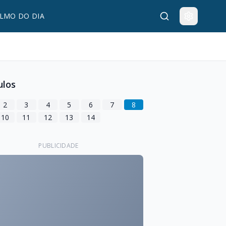
LMO DO DIA
ulos
2
3
4
5
6
7
8
10
11
12
13
14
PUBLICIDADE