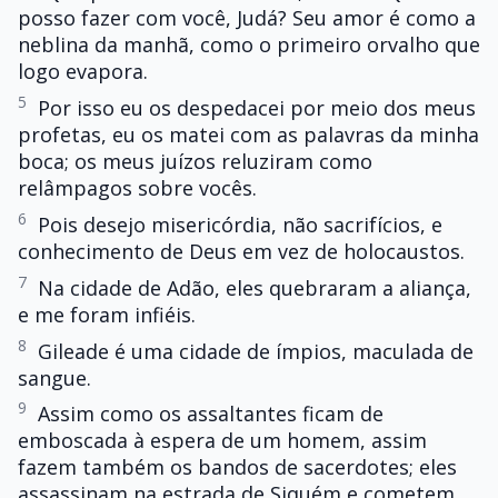
posso fazer com você, Judá? Seu amor é como a
neblina da manhã, como o primeiro orvalho que
logo evapora.
5
Por isso eu os despedacei por meio dos meus
profetas, eu os matei com as palavras da minha
boca; os meus juízos reluziram como
relâmpagos sobre vocês.
6
Pois desejo misericórdia, não sacrifícios, e
conhecimento de Deus em vez de holocaustos.
7
Na cidade de Adão, eles quebraram a aliança,
e me foram infiéis.
8
Gileade é uma cidade de ímpios, maculada de
sangue.
9
Assim como os assaltantes ficam de
emboscada à espera de um homem, assim
fazem também os bandos de sacerdotes; eles
assassinam na estrada de Siquém e cometem